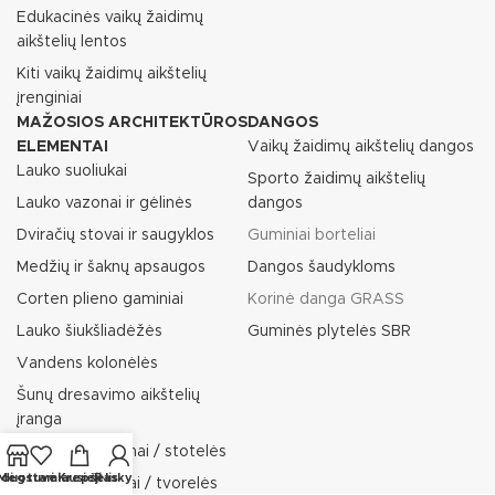
Edukacinės vaikų žaidimų
aikštelių lentos
Kiti vaikų žaidimų aikštelių
įrenginiai
MAŽOSIOS ARCHITEKTŪROS
DANGOS
ELEMENTAI
Vaikų žaidimų aikštelių dangos
Lauko suoliukai
Sporto žaidimų aikštelių
Lauko vazonai ir gėlinės
dangos
Dviračių stovai ir saugyklos
Guminiai borteliai
Medžių ir šaknų apsaugos
Dangos šaudykloms
Corten plieno gaminiai
Korinė danga GRASS
Lauko šiukšliadėžės
Guminės plytelės SBR
Vandens kolonėlės
Šunų dresavimo aikštelių
įranga
Rūkymo paviljonai / stotelės
rduotuvė
Mėgstamiausieji
Krepšelis
Paskyra
Pėsčiųjų atitvarai / tvorelės