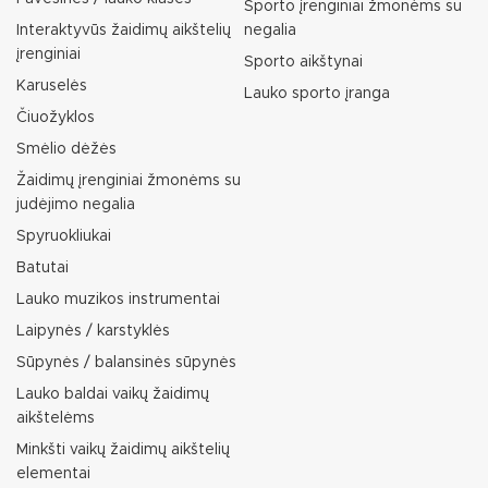
Sporto įrenginiai žmonėms su
Interaktyvūs žaidimų aikštelių
negalia
įrenginiai
Sporto aikštynai
Karuselės
Lauko sporto įranga
Čiuožyklos
Smėlio dėžės
Žaidimų įrenginiai žmonėms su
judėjimo negalia
Spyruokliukai
Batutai
Lauko muzikos instrumentai
Laipynės / karstyklės
Sūpynės / balansinės sūpynės
Lauko baldai vaikų žaidimų
aikštelėms
Minkšti vaikų žaidimų aikštelių
elementai