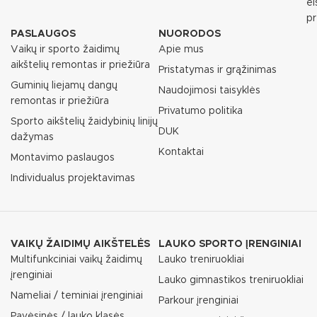
e
p
PASLAUGOS
NUORODOS
Vaikų ir sporto žaidimų
Apie mus
aikštelių remontas ir priežiūra
Pristatymas ir grąžinimas
Guminių liejamų dangų
Naudojimosi taisyklės
remontas ir priežiūra
Privatumo politika
Sporto aikštelių žaidybinių linijų
DUK
dažymas
Kontaktai
Montavimo paslaugos
Individualus projektavimas
VAIKŲ ŽAIDIMŲ AIKŠTELĖS
LAUKO SPORTO ĮRENGINIAI
Multifunkciniai vaikų žaidimų
Lauko treniruokliai
įrenginiai
Lauko gimnastikos treniruokliai
Nameliai / teminiai įrenginiai
Parkour įrenginiai
Pavėsinės / lauko klasės