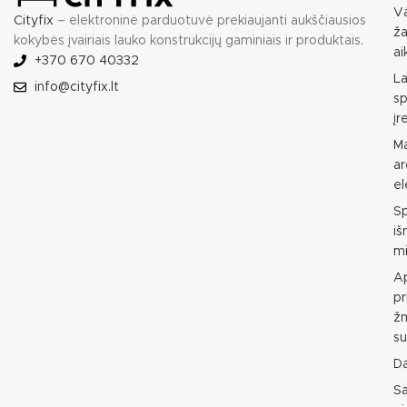
Va
Cityfix
– elektroninė parduotuvė prekiaujanti aukščiausios
ža
kokybės įvairiais lauko konstrukcijų gaminiais ir produktais.
ai
+370 670 40332
L
info@cityfix.lt
sp
įr
M
ar
e
S
i
mi
Ap
pr
ž
su
D
S