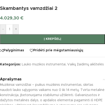
Skambantys vamzdžiai 2
4.029,30
€
-
+
Į KREPŠELĮ
Palyginimas
Pridėti prie mėgstamiausiųjų
Kategorijos:
Lauko muzikos instrumentai
,
Vaikų žaidimų aikštelės
Aprašymas
Muzikiniai vamzdžiai – puikus muzikinis instrumentas, skirtas
naudoti lauko sąlygomis vaikams nuo 0 iki 14 metų. Tvirta metalinė
konstrukcija, įbetonuojama stabilumui užtikrinti. Galvanizuotos ir
dažytos metalinės dalys, o apdailos elementai pagaminti iš HDPE