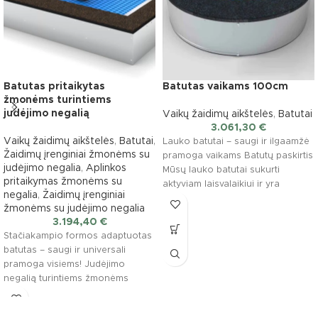
Batutas pritaikytas
Batutas vaikams 100cm
žmonėms turintiems
judėjimo negalią
Vaikų žaidimų aikštelės
,
Batutai
3.061,30
€
Vaikų žaidimų aikštelės
,
Batutai
,
Lauko batutai – saugi ir ilgaamžė
Žaidimų įrenginiai žmonėms su
pramoga vaikams Batutų paskirtis
judėjimo negalia
,
Aplinkos
Mūsų lauko batutai sukurti
pritaikymas žmonėms su
aktyviam laisvalaikiui ir yra
negalia
,
Žaidimų įrenginiai
pritaikyti įvairioms
žmonėms su judėjimo negalia
3.194,40
€
Stačiakampio formos adaptuotas
batutas – saugi ir universali
pramoga visiems! Judėjimo
negalią turintiems žmonėms
pritaikytas batutas, skirtas
saugiam ir patogiam