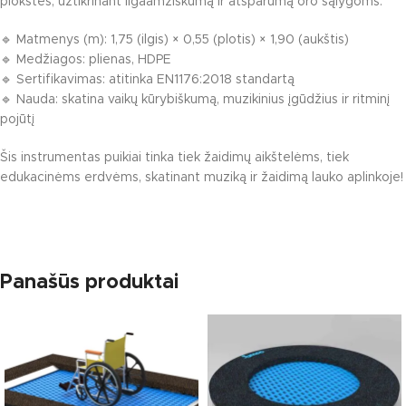
plokštės, užtikrinant ilgaamžiškumą ir atsparumą oro sąlygoms.
🔹 Matmenys (m): 1,75 (ilgis) × 0,55 (plotis) × 1,90 (aukštis)
🔹 Medžiagos: plienas, HDPE
🔹 Sertifikavimas: atitinka EN1176:2018 standartą
🔹 Nauda: skatina vaikų kūrybiškumą, muzikinius įgūdžius ir ritminį
pojūtį
Šis instrumentas puikiai tinka tiek žaidimų aikštelėms, tiek
edukacinėms erdvėms, skatinant muziką ir žaidimą lauko aplinkoje!
Panašūs produktai