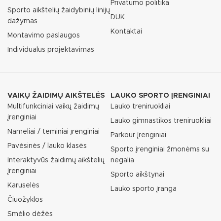
Privatumo politika
Sporto aikštelių žaidybinių linijų
DUK
dažymas
Kontaktai
Montavimo paslaugos
Individualus projektavimas
VAIKŲ ŽAIDIMŲ AIKŠTELĖS
LAUKO SPORTO ĮRENGINIAI
Multifunkciniai vaikų žaidimų
Lauko treniruokliai
įrenginiai
Lauko gimnastikos treniruokliai
Nameliai / teminiai įrenginiai
Parkour įrenginiai
Pavėsinės / lauko klasės
Sporto įrenginiai žmonėms su
Interaktyvūs žaidimų aikštelių
negalia
įrenginiai
Sporto aikštynai
Karuselės
Lauko sporto įranga
Čiuožyklos
Smėlio dėžės