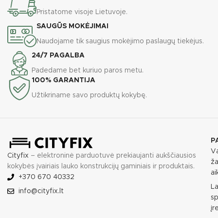
Pristatome visoje Lietuvoje.
SAUGŪS MOKĖJIMAI
Naudojame tik saugius mokėjimo paslaugų tiekėjus.
24/7 PAGALBA
Padedame bet kuriuo paros metu.
100% GARANTIJA
Užtikriname savo produktų kokybę.
P
Va
Cityfix
– elektroninė parduotuvė prekiaujanti aukščiausios
ža
kokybės įvairiais lauko konstrukcijų gaminiais ir produktais.
ai
+370 670 40332
L
info@cityfix.lt
sp
įr