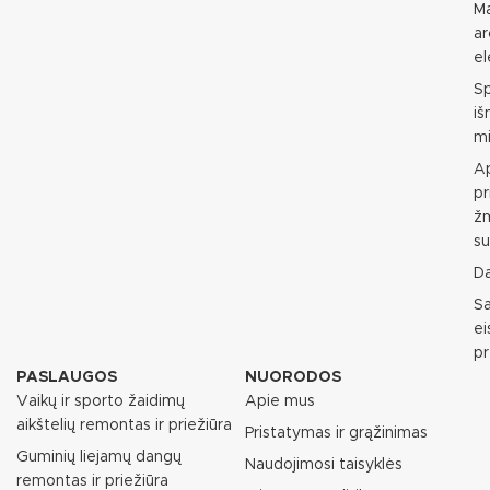
M
ar
e
S
i
mi
Ap
pr
ž
su
D
S
e
p
PASLAUGOS
NUORODOS
Vaikų ir sporto žaidimų
Apie mus
aikštelių remontas ir priežiūra
Pristatymas ir grąžinimas
Guminių liejamų dangų
Naudojimosi taisyklės
remontas ir priežiūra