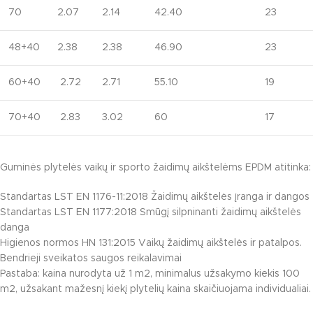
70
2.07
2.14
42.40
23
48+40
2.38
2.38
46.90
23
60+40
2.72
2.71
55.10
19
70+40
2.83
3.02
60
17
Guminės plytelės vaikų ir sporto žaidimų aikštelėms EPDM atitinka:
Standartas LST EN 1176-11:2018 Žaidimų aikštelės įranga ir dangos
Standartas LST EN 1177:2018 Smūgį silpninanti žaidimų aikštelės
danga
Higienos normos HN 131:2015 Vaikų žaidimų aikštelės ir patalpos.
Bendrieji sveikatos saugos reikalavimai
Pastaba: kaina nurodyta už 1 m2, minimalus užsakymo kiekis 100
m2, užsakant mažesnį kiekį plytelių kaina skaičiuojama individualiai.