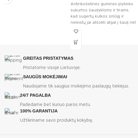
Antirikošetinės guminės plytelės
sukurtos šaudykloms ir tirams,
kad sugertų kulkos smūgį ir
neleistų jai atšokti atgal į šaulį net
esant
GREITAS PRISTATYMAS
Pristatome visoje Lietuvoje.
SAUGŪS MOKĖJIMAI
Naudojame tik saugius mokėjimo paslaugų tiekėjus.
24/7 PAGALBA
Padedame bet kuriuo paros metu.
100% GARANTIJA
Užtikriname savo produktų kokybę.