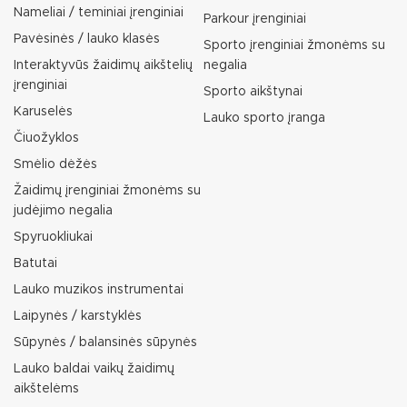
Nameliai / teminiai įrenginiai
Parkour įrenginiai
Pavėsinės / lauko klasės
Sporto įrenginiai žmonėms su
Interaktyvūs žaidimų aikštelių
negalia
įrenginiai
Sporto aikštynai
Karuselės
Lauko sporto įranga
Čiuožyklos
Smėlio dėžės
Žaidimų įrenginiai žmonėms su
judėjimo negalia
Spyruokliukai
Batutai
Lauko muzikos instrumentai
Laipynės / karstyklės
Sūpynės / balansinės sūpynės
Lauko baldai vaikų žaidimų
aikštelėms