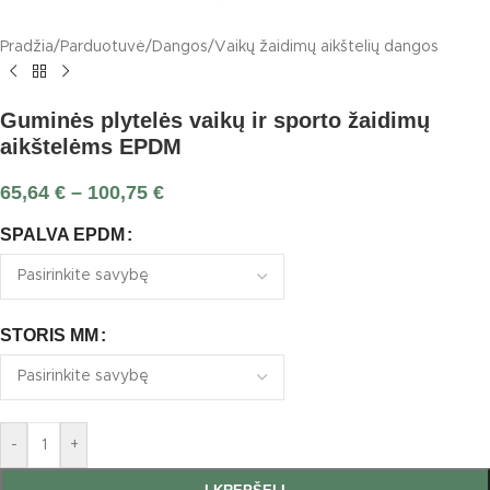
Pradžia
/
Parduotuvė
/
Dangos
/
Vaikų žaidimų aikštelių dangos
Guminės plytelės vaikų ir sporto žaidimų
aikštelėms EPDM
65,64
€
–
100,75
€
SPALVA EPDM
STORIS MM
-
+