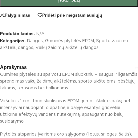
Į KREPŠELĮ
Palyginimas
Pridėti prie mėgstamiausiųjų
Produkto kodas:
N/A
Kategorijos:
Dangos
,
Guminės plytelės EPDM
,
Sporto žaidimų
aikštelių dangos
,
Vaikų žaidimų aikštelių dangos
Aprašymas
Guminės plytelės su spalvotu EPDM sluoksniu – saugus ir ilgaamžis
sprendimas vaikų žaidimų aikštelėms, sporto aikštelėms, pėsčiųjų
takams, terasoms bei balkonams.
Viršutinis 1 cm storio sluoksnis iš EPDM gumos išlaiko spalvą net
intensyviai naudojant, o apatinėje dalyje esantys grioveliai
užtikrina efektyvų vandens nutekėjimą, apsaugant nuo balų
susidarymo.
Plytelės atsparios įvairioms oro sąlygoms (lietus, sniegas, šaltis),