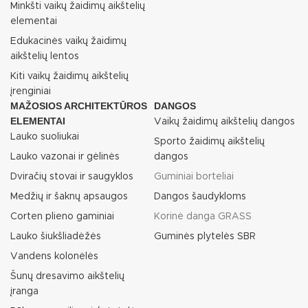
Minkšti vaikų žaidimų aikštelių
elementai
Edukacinės vaikų žaidimų
aikštelių lentos
Kiti vaikų žaidimų aikštelių
įrenginiai
MAŽOSIOS ARCHITEKTŪROS
DANGOS
ELEMENTAI
Vaikų žaidimų aikštelių dangos
Lauko suoliukai
Sporto žaidimų aikštelių
Lauko vazonai ir gėlinės
dangos
Dviračių stovai ir saugyklos
Guminiai borteliai
Medžių ir šaknų apsaugos
Dangos šaudykloms
Corten plieno gaminiai
Korinė danga GRASS
Lauko šiukšliadėžės
Guminės plytelės SBR
Vandens kolonėlės
Šunų dresavimo aikštelių
įranga