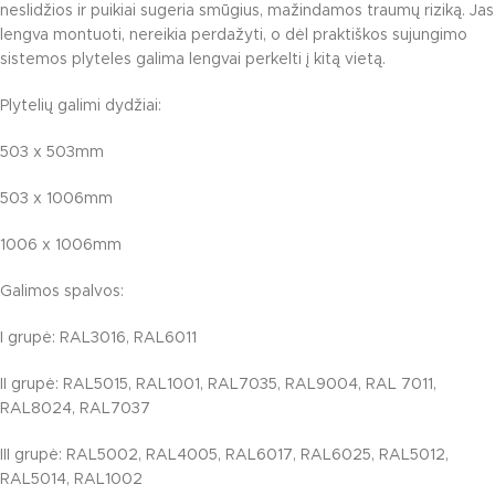
neslidžios ir puikiai sugeria smūgius, mažindamos traumų riziką. Jas
lengva montuoti, nereikia perdažyti, o dėl praktiškos sujungimo
sistemos plyteles galima lengvai perkelti į kitą vietą.
Plytelių galimi dydžiai:
503 x 503mm
503 x 1006mm
1006 x 1006mm
Galimos spalvos:
I grupė: RAL3016, RAL6011
II grupė: RAL5015, RAL1001, RAL7035, RAL9004, RAL 7011,
RAL8024, RAL7037
III grupė: RAL5002, RAL4005, RAL6017, RAL6025, RAL5012,
RAL5014, RAL1002