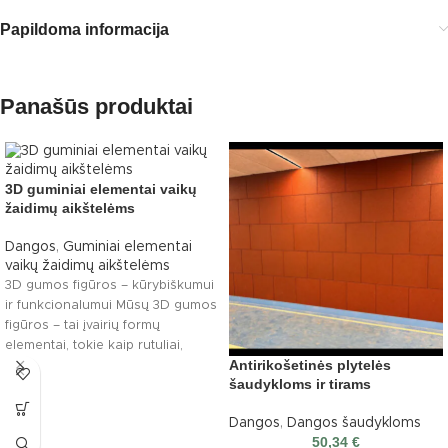
Papildoma informacija
Panašūs produktai
3D guminiai elementai vaikų
žaidimų aikštelėms
Dangos
,
Guminiai elementai
vaikų žaidimų aikštelėms
3D gumos figūros – kūrybiškumui
ir funkcionalumui Mūsų 3D gumos
figūros – tai įvairių formų
elementai, tokie kaip rutuliai,
Antirikošetinės plytelės
pusrutuliai,
šaudykloms ir tirams
Dangos
,
Dangos šaudykloms
50,34
€