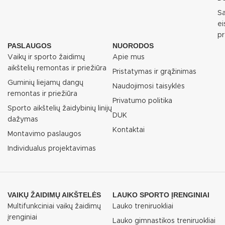
S
e
p
PASLAUGOS
NUORODOS
Vaikų ir sporto žaidimų
Apie mus
aikštelių remontas ir priežiūra
Pristatymas ir grąžinimas
Guminių liejamų dangų
Naudojimosi taisyklės
remontas ir priežiūra
Privatumo politika
Sporto aikštelių žaidybinių linijų
DUK
dažymas
Kontaktai
Montavimo paslaugos
Individualus projektavimas
VAIKŲ ŽAIDIMŲ AIKŠTELĖS
LAUKO SPORTO ĮRENGINIAI
Multifunkciniai vaikų žaidimų
Lauko treniruokliai
įrenginiai
Lauko gimnastikos treniruokliai