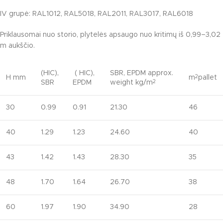
IV grupė: RAL1012, RAL5018, RAL2011, RAL3017, RAL6018
Priklausomai nuo storio, plytelės apsaugo nuo kritimų iš 0,99–3,02
m aukščio.
(HIC),
( HIC),
SBR, EPDM approx.
H mm
m
pallet
2
SBR
EPDM
weight kg/m
2
30
0.99
0.91
21.30
46
40
1.29
1.23
24.60
40
43
1.42
1.43
28.30
35
48
1.70
1.64
26.70
38
60
1.97
1.90
34.90
28