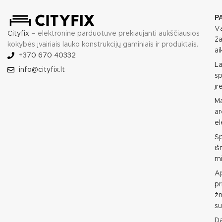
P
Va
Cityfix
– elektroninė parduotuvė prekiaujanti aukščiausios
ža
kokybės įvairiais lauko konstrukcijų gaminiais ir produktais.
ai
+370 670 40332
L
info@cityfix.lt
sp
įr
M
ar
e
S
i
mi
Ap
pr
ž
su
D