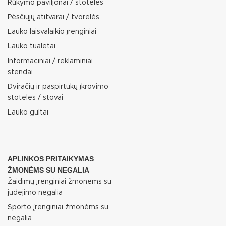
Rūkymo paviljonai / stotelės
Pėsčiųjų atitvarai / tvorelės
Lauko laisvalaikio įrenginiai
Lauko tualetai
Informaciniai / reklaminiai
stendai
Dviračių ir paspirtukų įkrovimo
stotelės / stovai
Lauko gultai
APLINKOS PRITAIKYMAS
ŽMONĖMS SU NEGALIA
Žaidimų įrenginiai žmonėms su
judėjimo negalia
Sporto įrenginiai žmonėms su
negalia