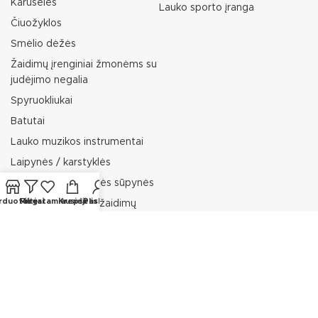
Karuselės
Lauko sporto įranga
Čiuožyklos
Smėlio dėžės
Žaidimų įrenginiai žmonėms su
judėjimo negalia
Spyruokliukai
Batutai
Lauko muzikos instrumentai
Laipynės / karstyklės
Sūpynės / balansinės sūpynės
rduotuvė
Filtrai
Mėgstamiausieji
Krepšelis
Paskyra
Lauko baldai vaikų žaidimų
aikštelėms
Minkšti vaikų žaidimų aikštelių
elementai
Edukacinės vaikų žaidimų
aikštelių lentos
Kiti vaikų žaidimų aikštelių