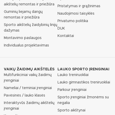
aikštelių remontas ir priežiūra
Pristatymas ir grąžinimas
Guminių liejamų dangų
Naudojimosi taisyklės
remontas ir priežiūra
Privatumo politika
Sporto aikštelių žaidybinių linijų
DUK
dažymas
Kontaktai
Montavimo paslaugos
Individualus projektavimas
VAIKŲ ŽAIDIMŲ AIKŠTELĖS
LAUKO SPORTO ĮRENGINIAI
Multifunkciniai vaikų žaidimų
Lauko treniruokliai
įrenginiai
Lauko gimnastikos treniruokliai
Nameliai / teminiai įrenginiai
Parkour įrenginiai
Pavėsinės / lauko klasės
Sporto įrenginiai žmonėms su
Interaktyvūs žaidimų aikštelių
negalia
įrenginiai
Sporto aikštynai