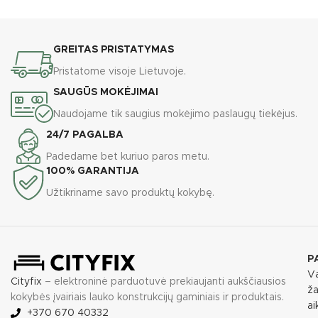
GREITAS PRISTATYMAS
Pristatome visoje Lietuvoje.
SAUGŪS MOKĖJIMAI
Naudojame tik saugius mokėjimo paslaugų tiekėjus.
24/7 PAGALBA
Padedame bet kuriuo paros metu.
100% GARANTIJA
Užtikriname savo produktų kokybę.
P
Va
Cityfix
– elektroninė parduotuvė prekiaujanti aukščiausios
ža
kokybės įvairiais lauko konstrukcijų gaminiais ir produktais.
ai
+370 670 40332