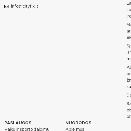
L
info@cityfix.lt
sp
įr
M
ar
e
S
i
mi
Ap
pr
ž
su
D
S
e
p
PASLAUGOS
NUORODOS
Vaikų ir sporto žaidimų
Apie mus