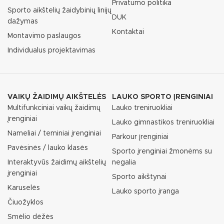
Privatumo politika
Sporto aikštelių žaidybinių linijų
DUK
dažymas
Kontaktai
Montavimo paslaugos
Individualus projektavimas
VAIKŲ ŽAIDIMŲ AIKŠTELĖS
LAUKO SPORTO ĮRENGINIAI
Multifunkciniai vaikų žaidimų
Lauko treniruokliai
įrenginiai
Lauko gimnastikos treniruokliai
Nameliai / teminiai įrenginiai
Parkour įrenginiai
Pavėsinės / lauko klasės
Sporto įrenginiai žmonėms su
Interaktyvūs žaidimų aikštelių
negalia
įrenginiai
Sporto aikštynai
Karuselės
Lauko sporto įranga
Čiuožyklos
Smėlio dėžės