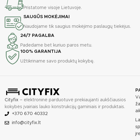
Pristatome visoje Lietuvoje.
SAUGŪS MOKĖJIMAI
Naudojame tik saugius mokėjimo paslaugų tiekėjus.
24/7 PAGALBA
Padedame bet kuriuo paros metu.
100% GARANTIJA
Užtikriname savo produktų kokybę.
P
Va
Cityfix
– elektroninė parduotuvė prekiaujanti aukščiausios
ža
kokybės įvairiais lauko konstrukcijų gaminiais ir produktais.
ai
+370 670 40332
L
info@cityfix.lt
sp
įr