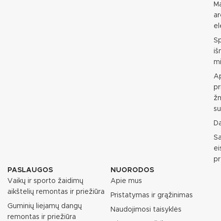
M
ar
e
S
i
mi
Ap
pr
ž
su
D
S
e
p
PASLAUGOS
NUORODOS
Vaikų ir sporto žaidimų
Apie mus
aikštelių remontas ir priežiūra
Pristatymas ir grąžinimas
Guminių liejamų dangų
Naudojimosi taisyklės
remontas ir priežiūra