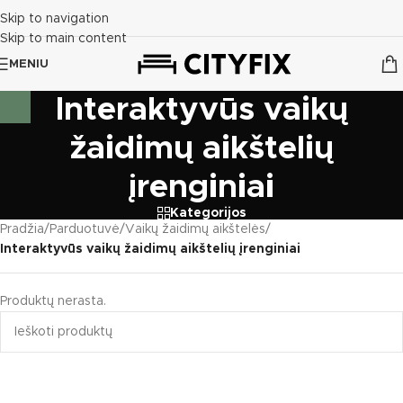
Skip to navigation
Skip to main content
MENIU
Interaktyvūs vaikų
žaidimų aikštelių
įrenginiai
Kategorijos
Pradžia
/
Parduotuvė
/
Vaikų žaidimų aikštelės
/
Interaktyvūs vaikų žaidimų aikštelių įrenginiai
Produktų nerasta.