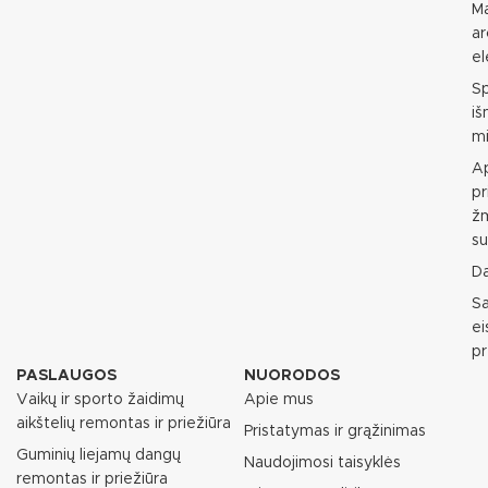
M
ar
e
S
i
mi
Ap
pr
ž
su
D
S
e
p
PASLAUGOS
NUORODOS
Vaikų ir sporto žaidimų
Apie mus
aikštelių remontas ir priežiūra
Pristatymas ir grąžinimas
Guminių liejamų dangų
Naudojimosi taisyklės
remontas ir priežiūra