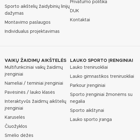
Privatumo politika
Sporto aikštelių žaidybinių linijų
DUK
dažymas
Kontaktai
Montavimo paslaugos
Individualus projektavimas
VAIKŲ ŽAIDIMŲ AIKŠTELĖS
LAUKO SPORTO ĮRENGINIAI
Multifunkciniai vaikų žaidimų
Lauko treniruokliai
įrenginiai
Lauko gimnastikos treniruokliai
Nameliai / teminiai įrenginiai
Parkour įrenginiai
Pavėsinės / lauko klasės
Sporto įrenginiai žmonėms su
Interaktyvūs žaidimų aikštelių
negalia
įrenginiai
Sporto aikštynai
Karuselės
Lauko sporto įranga
Čiuožyklos
Smėlio dėžės