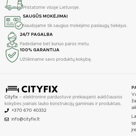
Pristatome visoje Lietuvoje.
SAUGŪS MOKĖJIMAI
Naudojame tik saugius mokėjimo paslaugų tiekėjus.
24/7 PAGALBA
Padedame bet kuriuo paros metu.
100% GARANTIJA
Užtikriname savo produktų kokybę.
P
Va
Cityfix
– elektroninė parduotuvė prekiaujanti aukščiausios
ža
kokybės įvairiais lauko konstrukcijų gaminiais ir produktais.
ai
+370 670 40332
L
info@cityfix.lt
sp
įr