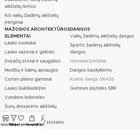
aikštelių lentos
Kiti vaikų žaidimų aikštelių
įrenginiai
MAŽOSIOS ARCHITEKTŪROS
DANGOS
ELEMENTAI
Vaikų žaidimų aikštelių dangos
Lauko suoliukai
Sporto žaidimų aikštelių
Lauko vazonai ir gėlinės
dangos
Dviračių stovai ir saugyklos
Guminiai borteliai
Medžių ir šaknų apsaugos
Dangos šaudykloms
Corten plieno gaminiai
Korinė danga GRASS
Lauko šiukšliadėžės
Guminės plytelės SBR
Vandens kolonėlės
Šunų dresavimo aikštelių
įranga
Rūkymo paviljonai / stotelės
rduotuvė
Filtrai
Mėgstamiausieji
Krepšelis
Paskyra
Pėsčiųjų atitvarai / tvorelės