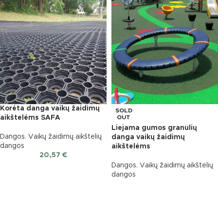
Korėta danga vaikų žaidimų
SOLD
aikštelėms SAFA
OUT
Liejama gumos granulių
Dangos
,
Vaikų žaidimų aikštelių
danga vaikų žaidimų
dangos
aikštelėms
20,57
€
Dangos
,
Vaikų žaidimų aikštelių
dangos