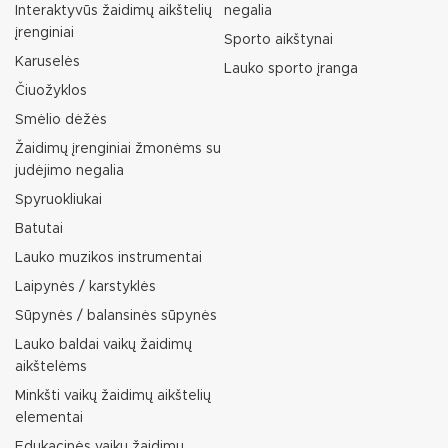
Interaktyvūs žaidimų aikštelių
negalia
įrenginiai
Sporto aikštynai
Karuselės
Lauko sporto įranga
Čiuožyklos
Smėlio dėžės
Žaidimų įrenginiai žmonėms su
judėjimo negalia
Spyruokliukai
Batutai
Lauko muzikos instrumentai
Laipynės / karstyklės
Sūpynės / balansinės sūpynės
Lauko baldai vaikų žaidimų
aikštelėms
Minkšti vaikų žaidimų aikštelių
elementai
Edukacinės vaikų žaidimų