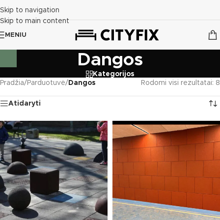
Skip to navigation
Skip to main content
MENIU
Dangos
Kategorijos
Pradžia
/
Parduotuvė
/
Dangos
Rodomi visi rezultatai: 8
Atidaryti