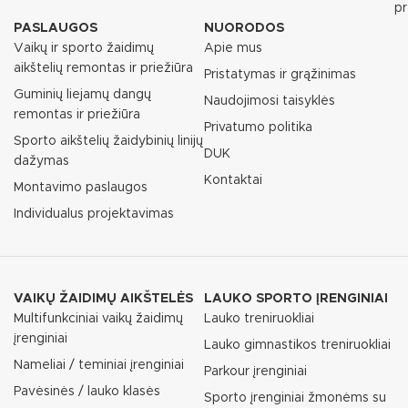
p
PASLAUGOS
NUORODOS
Vaikų ir sporto žaidimų
Apie mus
aikštelių remontas ir priežiūra
Pristatymas ir grąžinimas
Guminių liejamų dangų
Naudojimosi taisyklės
remontas ir priežiūra
Privatumo politika
Sporto aikštelių žaidybinių linijų
DUK
dažymas
Kontaktai
Montavimo paslaugos
Individualus projektavimas
VAIKŲ ŽAIDIMŲ AIKŠTELĖS
LAUKO SPORTO ĮRENGINIAI
Multifunkciniai vaikų žaidimų
Lauko treniruokliai
įrenginiai
Lauko gimnastikos treniruokliai
Nameliai / teminiai įrenginiai
Parkour įrenginiai
Pavėsinės / lauko klasės
Sporto įrenginiai žmonėms su