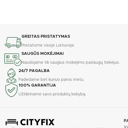
GREITAS PRISTATYMAS
Pristatome visoje Lietuvoje.
SAUGŪS MOKĖJIMAI
Naudojame tik saugius mokėjimo paslaugų tiekėjus.
24/7 PAGALBA
Padedame bet kuriuo paros metu.
100% GARANTIJA
Užtikriname savo produktų kokybę.
P
Va