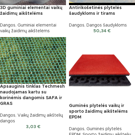
3D guminiai elementai vaikų
Antirikošetinės plytelės
žaidimų aikštelėms
šaudykloms ir tirams
Dangos
,
Guminiai elementai
Dangos
,
Dangos šaudykloms
vaikų žaidimų aikštelėms
50,34
€
Apsauginis tinklas Techmesh
naudojamas kartu su
korinėmis dangomis SAFA ir
GRAS
Guminės plytelės vaikų ir
sporto žaidimų aikštelėms
Dangos
,
Vaikų žaidimų aikštelių
EPDM
dangos
3,03
€
Dangos
,
Guminės plytelės
EPDM
,
Sporto žaidimų aikštelių