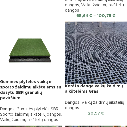
dangos
,
Vaikų žaidimų aikštelių
dangos
65,64
€
–
100,75
€
Guminės plytelės vaikų ir
Korėta danga vaikų žaidimų
sporto žaidimų aikštelėms su
aikštelėms Gras
dažytu SBR granulių
paviršiumi
Dangos
,
Vaikų žaidimų aikštelių
dangos
Dangos
,
Guminės plytelės SBR
,
20,57
€
Sporto žaidimų aikštelių dangos
,
Vaikų žaidimų aikštelių dangos