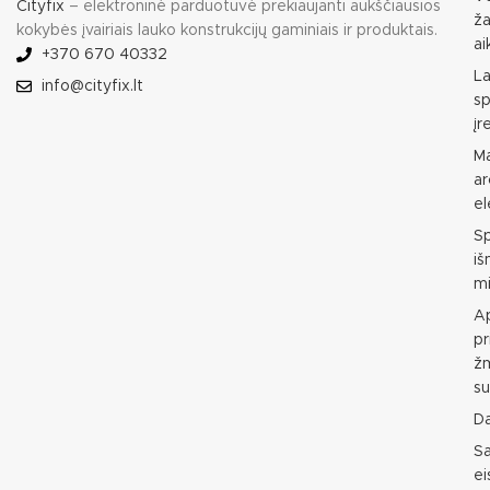
Cityfix
– elektroninė parduotuvė prekiaujanti aukščiausios
ža
kokybės įvairiais lauko konstrukcijų gaminiais ir produktais.
ai
+370 670 40332
L
info@cityfix.lt
sp
įr
M
ar
e
S
i
mi
Ap
pr
ž
su
D
S
e