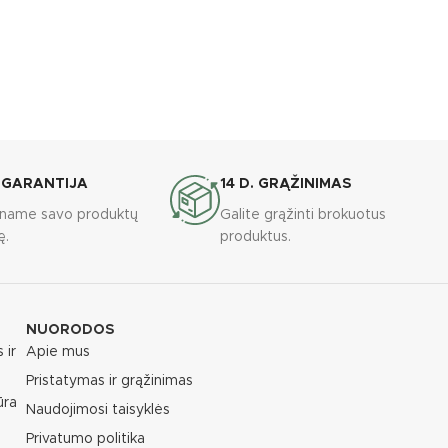
 GARANTIJA
14 D. GRĄŽINIMAS
riname savo produktų
Galite grąžinti brokuotus
ę.
produktus.
NUORODOS
 ir
Apie mus
Pristatymas ir grąžinimas
ūra
Naudojimosi taisyklės
Privatumo politika