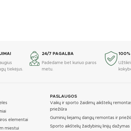
JIMAI
24/7 PAGALBA
100%
augius
Padedame bet kuriuo paros
Užtik
gų tiekėjus.
metu.
kokyb
PASLAUGOS
elės
Vaikų ir sporto žaidimų aikštelių remontas
priežiūra
niai
Guminių liejamų dangų remontas ir prieži
ūros elementai
Sporto aikštelių žaidybinių linijų dažymas
m miestui