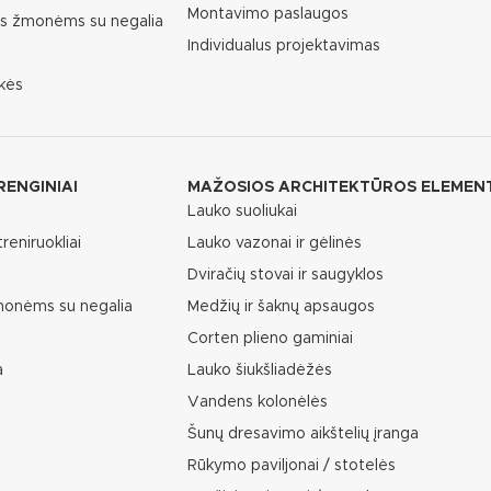
Montavimo paslaugos
as žmonėms su negalia
Individualus projektavimas
kės
RENGINIAI
MAŽOSIOS ARCHITEKTŪROS ELEMEN
Lauko suoliukai
reniruokliai
Lauko vazonai ir gėlinės
Dviračių stovai ir saugyklos
žmonėms su negalia
Medžių ir šaknų apsaugos
Corten plieno gaminiai
a
Lauko šiukšliadėžės
Vandens kolonėlės
Šunų dresavimo aikštelių įranga
Rūkymo paviljonai / stotelės