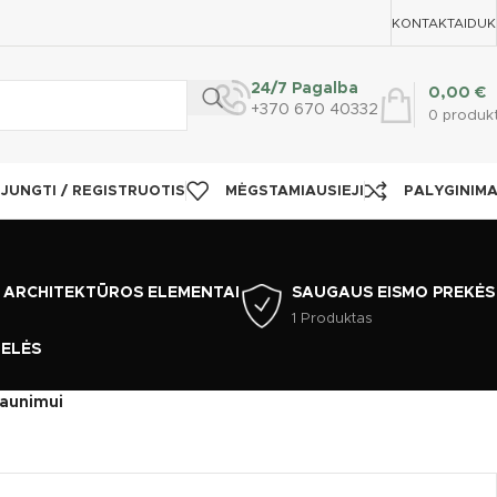
KONTAKTAI
DUK
24/7 Pagalba
0,00
€
+370 670 40332
0
produk
IJUNGTI / REGISTRUOTIS
MĖGSTAMIAUSIEJI
PALYGINIM
i
 ARCHITEKTŪROS ELEMENTAI
SAUGAUS EISMO PREKĖS
1 Produktas
TELĖS
jaunimui