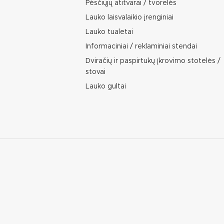
Pėsčiųjų atitvarai / tvorelės
Lauko laisvalaikio įrenginiai
Lauko tualetai
Informaciniai / reklaminiai stendai
Dviračių ir paspirtukų įkrovimo stotelės /
stovai
Lauko gultai