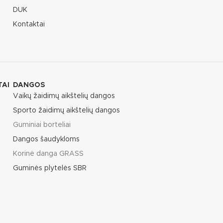
DUK
Kontaktai
TAI
DANGOS
Vaikų žaidimų aikštelių dangos
Sporto žaidimų aikštelių dangos
Guminiai borteliai
Dangos šaudykloms
Korinė danga GRASS
Guminės plytelės SBR