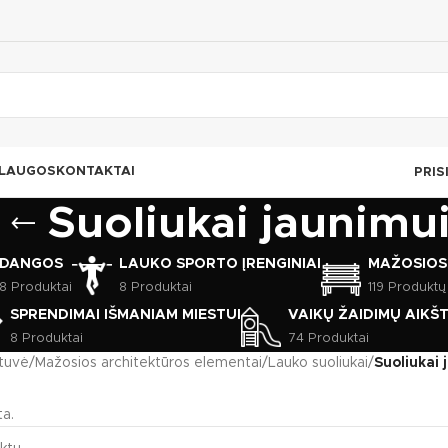
LAUGOS
KONTAKTAI
PRIS
Suoliukai jaunimu
DANGOS
LAUKO SPORTO ĮRENGINIAI
MAŽOSIOS
8 Produktai
8 Produktai
119 Produktų
SPRENDIMAI IŠMANIAM MIESTUI
VAIKŲ ŽAIDIMŲ AIKŠ
8 Produktai
74 Produktai
tuvė
/
Mažosios architektūros elementai
/
Lauko suoliukai
/
Suoliukai 
a.