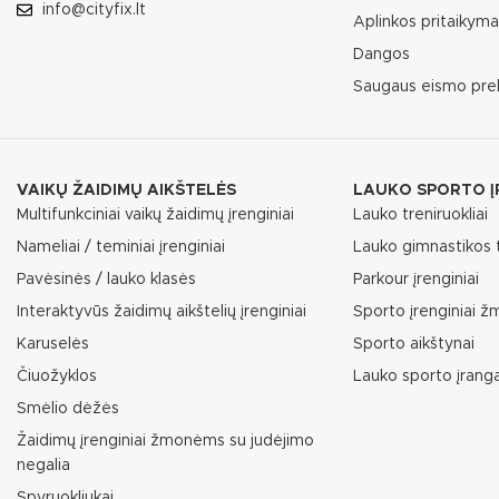
info@cityfix.lt
Aplinkos pritaikym
Dangos
Saugaus eismo pre
VAIKŲ ŽAIDIMŲ AIKŠTELĖS
LAUKO SPORTO Į
Multifunkciniai vaikų žaidimų įrenginiai
Lauko treniruokliai
Nameliai / teminiai įrenginiai
Lauko gimnastikos t
Pavėsinės / lauko klasės
Parkour įrenginiai
Interaktyvūs žaidimų aikštelių įrenginiai
Sporto įrenginiai 
Karuselės
Sporto aikštynai
Čiuožyklos
Lauko sporto įrang
Smėlio dėžės
Žaidimų įrenginiai žmonėms su judėjimo
negalia
Spyruokliukai