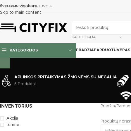
Skip to navigation
RISTATOME VISOJE LIETUVOJE
Skip to main content
KATEGORIJA
PRADŽIA
PARDUOTUVĖ
PAS
KATEGORIJOS
APLINKOS PRITAIKYMAS ŽMONĖMS SU NEGALIA
5 Produktai
INVENTORIUS
Pradžia
/
Parduo
Akcija
Produktų nerast
turime