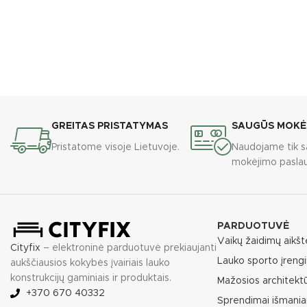
GREITAS PRISTATYMAS
SAUGŪS MOKĖ
Pristatome visoje Lietuvoje.
Naudojame tik s
mokėjimo paslau
PARDUOTUVĖ
Vaikų žaidimų aikšt
Cityfix
– elektroninė parduotuvė prekiaujanti
Lauko sporto įrengi
aukščiausios kokybės įvairiais lauko
konstrukcijų gaminiais ir produktais.
Mažosios architekt
+370 670 40332
Sprendimai išmania