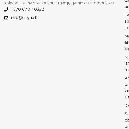
ža
kokybės įvairiais lauko konstrukcijų gaminiais ir produktais.
ai
+370 670 40332
L
info@cityfix.lt
sp
įr
M
ar
e
S
i
mi
Ap
pr
ž
su
D
S
e
p