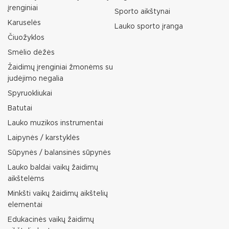
įrenginiai
Sporto aikštynai
Karuselės
Lauko sporto įranga
Čiuožyklos
Smėlio dėžės
Žaidimų įrenginiai žmonėms su
judėjimo negalia
Spyruokliukai
Batutai
Lauko muzikos instrumentai
Laipynės / karstyklės
Sūpynės / balansinės sūpynės
Lauko baldai vaikų žaidimų
aikštelėms
Minkšti vaikų žaidimų aikštelių
elementai
Edukacinės vaikų žaidimų