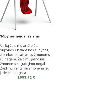
Sūpynės neįgaliesiems
Vaikų žaidimų aikštelės
,
Sūpynės / balansinės sūpynės
,
Aplinkos pritaikymas žmonėms
su negalia
,
Žaidimų įrenginiai
žmonėms su judėjimo negalia
,
Žaidimų įrenginiai žmonėms su
judėjimo negalia
1.683,72
€