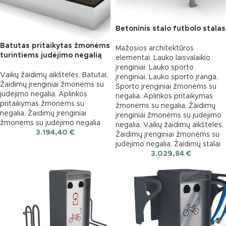
Betoninis stalo futbolo stalas
Batutas pritaikytas žmonėms
Mažosios architektūros
turintiems judėjimo negalią
elementai
,
Lauko laisvalaikio
įrenginiai
,
Lauko sporto
Vaikų žaidimų aikštelės
,
Batutai
,
įrenginiai
,
Lauko sporto įranga
,
Žaidimų įrenginiai žmonėms su
Sporto įrenginiai žmonėms su
judėjimo negalia
,
Aplinkos
negalia
,
Aplinkos pritaikymas
pritaikymas žmonėms su
žmonėms su negalia
,
Žaidimų
negalia
,
Žaidimų įrenginiai
įrenginiai žmonėms su judėjimo
žmonėms su judėjimo negalia
negalia
,
Vaikų žaidimų aikštelės
,
3.194,40
€
Žaidimų įrenginiai žmonėms su
judėjimo negalia
,
Žaidimų stalai
3.029,84
€