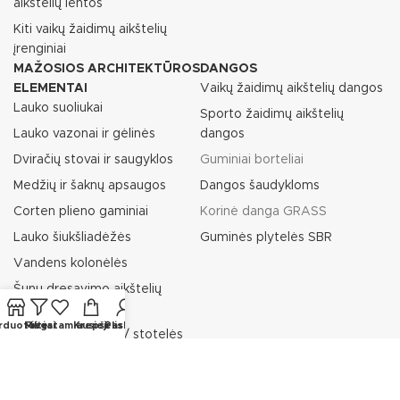
aikštelių lentos
Kiti vaikų žaidimų aikštelių
įrenginiai
MAŽOSIOS ARCHITEKTŪROS
DANGOS
ELEMENTAI
Vaikų žaidimų aikštelių dangos
Lauko suoliukai
Sporto žaidimų aikštelių
Lauko vazonai ir gėlinės
dangos
Dviračių stovai ir saugyklos
Guminiai borteliai
Medžių ir šaknų apsaugos
Dangos šaudykloms
Corten plieno gaminiai
Korinė danga GRASS
Lauko šiukšliadėžės
Guminės plytelės SBR
Vandens kolonėlės
Šunų dresavimo aikštelių
įranga
rduotuvė
Filtrai
Mėgstamiausieji
Krepšelis
Paskyra
Rūkymo paviljonai / stotelės
Pėsčiųjų atitvarai / tvorelės
Lauko laisvalaikio įrenginiai