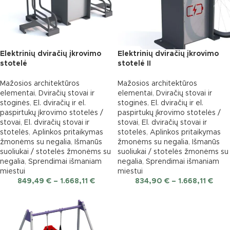
Elektrinių dviračių įkrovimo
Elektrinių dviračių įkrovimo
stotelė
stotelė II
Mažosios architektūros
Mažosios architektūros
elementai
,
Dviračių stovai ir
elementai
,
Dviračių stovai ir
stoginės
,
El. dviračių ir el.
stoginės
,
El. dviračių ir el.
paspirtukų įkrovimo stotelės /
paspirtukų įkrovimo stotelės /
stovai
,
El. dviračių stovai ir
stovai
,
El. dviračių stovai ir
stotelės
,
Aplinkos pritaikymas
stotelės
,
Aplinkos pritaikymas
žmonėms su negalia
,
Išmanūs
žmonėms su negalia
,
Išmanūs
suoliukai / stotelės žmonėms su
suoliukai / stotelės žmonėms su
negalia
,
Sprendimai išmaniam
negalia
,
Sprendimai išmaniam
miestui
miestui
849,49
€
–
1.668,11
€
834,90
€
–
1.668,11
€