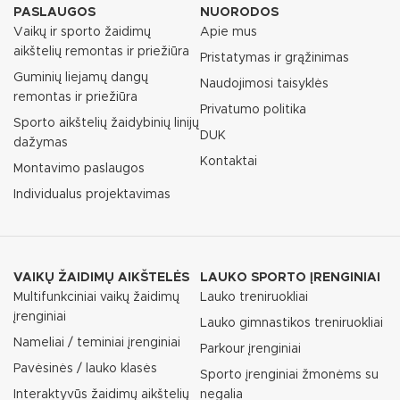
PASLAUGOS
NUORODOS
Vaikų ir sporto žaidimų
Apie mus
aikštelių remontas ir priežiūra
Pristatymas ir grąžinimas
Guminių liejamų dangų
Naudojimosi taisyklės
remontas ir priežiūra
Privatumo politika
Sporto aikštelių žaidybinių linijų
DUK
dažymas
Kontaktai
Montavimo paslaugos
Individualus projektavimas
VAIKŲ ŽAIDIMŲ AIKŠTELĖS
LAUKO SPORTO ĮRENGINIAI
Multifunkciniai vaikų žaidimų
Lauko treniruokliai
įrenginiai
Lauko gimnastikos treniruokliai
Nameliai / teminiai įrenginiai
Parkour įrenginiai
Pavėsinės / lauko klasės
Sporto įrenginiai žmonėms su
Interaktyvūs žaidimų aikštelių
negalia