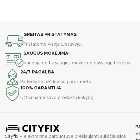
GREITAS PRISTATYMAS
Pristatome visoje Lietuvoje.
SAUGŪS MOKĖJIMAI
Naudojame tik saugius mokėjimo paslaugų tiekėjus.
24/7 PAGALBA
Padedame bet kuriuo paros metu.
100% GARANTIJA
Užtikriname savo produktų kokybę.
P
Va
Cityfix
– elektroninė parduotuvė prekiaujanti aukščiausios