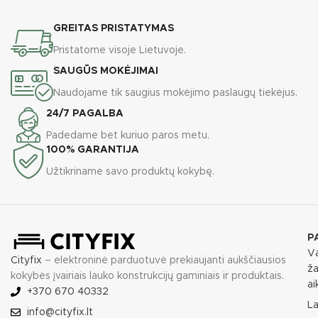
GREITAS PRISTATYMAS
Pristatome visoje Lietuvoje.
SAUGŪS MOKĖJIMAI
Naudojame tik saugius mokėjimo paslaugų tiekėjus.
24/7 PAGALBA
Padedame bet kuriuo paros metu.
100% GARANTIJA
Užtikriname savo produktų kokybę.
P
Va
Cityfix
– elektroninė parduotuvė prekiaujanti aukščiausios
ža
kokybės įvairiais lauko konstrukcijų gaminiais ir produktais.
ai
+370 670 40332
L
info@cityfix.lt