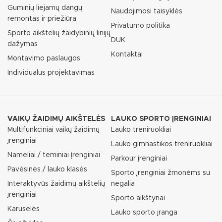
Guminių liejamų dangų
Naudojimosi taisyklės
remontas ir priežiūra
Privatumo politika
Sporto aikštelių žaidybinių linijų
DUK
dažymas
Kontaktai
Montavimo paslaugos
Individualus projektavimas
VAIKŲ ŽAIDIMŲ AIKŠTELĖS
LAUKO SPORTO ĮRENGINIAI
Multifunkciniai vaikų žaidimų
Lauko treniruokliai
įrenginiai
Lauko gimnastikos treniruokliai
Nameliai / teminiai įrenginiai
Parkour įrenginiai
Pavėsinės / lauko klasės
Sporto įrenginiai žmonėms su
Interaktyvūs žaidimų aikštelių
negalia
įrenginiai
Sporto aikštynai
Karuselės
Lauko sporto įranga