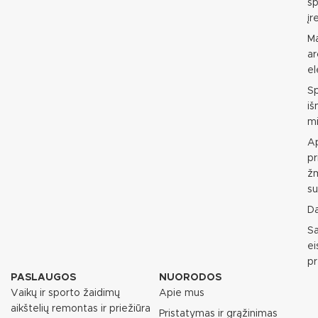
sp
įr
M
ar
e
S
i
mi
Ap
pr
ž
su
D
S
e
p
PASLAUGOS
NUORODOS
Vaikų ir sporto žaidimų
Apie mus
aikštelių remontas ir priežiūra
Pristatymas ir grąžinimas