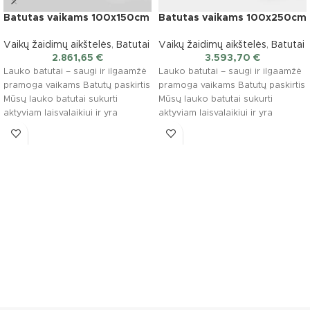
Batutas vaikams 100x150cm
Batutas vaikams 100x250cm
Vaikų žaidimų aikštelės
,
Batutai
Vaikų žaidimų aikštelės
,
Batutai
2.861,65
€
3.593,70
€
Lauko batutai – saugi ir ilgaamžė
Lauko batutai – saugi ir ilgaamžė
pramoga vaikams Batutų paskirtis
pramoga vaikams Batutų paskirtis
Mūsų lauko batutai sukurti
Mūsų lauko batutai sukurti
aktyviam laisvalaikiui ir yra
aktyviam laisvalaikiui ir yra
pritaikyti įvairioms
pritaikyti įvairioms