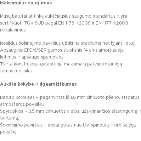
Maksimalus saugumas
Mūsų batutai atitinka aukščiausius saugumo standartus ir yra
sertifikuoti TÜV SÜD pagal EN 1176-1:2008 ir EN 1177-1:2008
reikalavimus.
Neslidus šokinėjimo paviršius užtikrina stabilumą net lyjant lietui.
Apsauginis EPDM/SBR gumos sluoksnis (4 cm) amortizuoja
kritimus ir apsaugo spyruokles.
Tvirta konstrukcija garantuoja maksimalų patvarumą ir ilgą
tarnavimo laiką.
Aukšta kokybė ir ilgaamžiškumas
Batuto korpusas – pagamintas iš 1,6 mm cinkuoto plieno, atsparus
atmosferos poveikiui.
Spyruoklės – 3,5 mm cinkuotos vielos, užtikrinančios elastingumą ir
tvirtumą.
Šokinėjimo paviršius – apsaugotas nuo UV spindulių ir oro sąlygų
pokyčių.