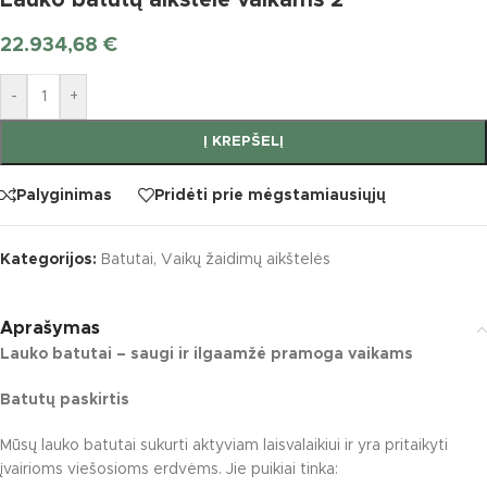
Lauko batutų aikštelė vaikams 2
22.934,68
€
-
+
Į KREPŠELĮ
Palyginimas
Pridėti prie mėgstamiausiųjų
Kategorijos:
Batutai
,
Vaikų žaidimų aikštelės
Aprašymas
Lauko batutai – saugi ir ilgaamžė pramoga vaikams
Batutų paskirtis
Mūsų lauko batutai sukurti aktyviam laisvalaikiui ir yra pritaikyti
įvairioms viešosioms erdvėms. Jie puikiai tinka: