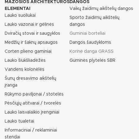
MAŽOSIOS ARCHITEKTŪROS
DANGOS
ELEMENTAI
Vaikų žaidimų aikštelių dangos
Lauko suoliukai
Sporto žaidimų aikštelių
Lauko vazonai ir gėlinės
dangos
Dviračių stovai ir saugyklos
Guminiai borteliai
Medžių ir šaknų apsaugos
Dangos šaudykloms
Corten plieno gaminiai
Korinė danga GRASS
Lauko šiukšliadėžės
Guminės plytelės SBR
Vandens kolonėlės
Šunų dresavimo aikštelių
įranga
Rūkymo paviljonai / stotelės
Pėsčiųjų atitvarai / tvorelės
Lauko laisvalaikio įrenginiai
Lauko tualetai
Informaciniai / reklaminiai
stendai