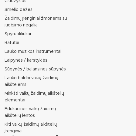
Čiuožyklos
Smėlio dėžės
Žaidimų įrenginiai žmonėms su
judėjimo negalia
Spyruokliukai
Batutai
Lauko muzikos instrumentai
Laipynės / karstyklės
Sūpynės / balansinės sūpynės
Lauko baldai vaikų žaidimų
aikštelėms
Minkšti vaikų žaidimų aikštelių
elementai
Edukacinės vaikų žaidimų
aikštelių lentos
Kiti vaikų žaidimų aikštelių
įrenginiai