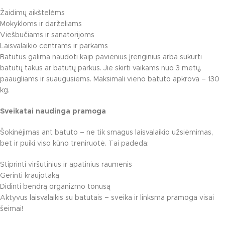
Žaidimų aikštelėms
Mokykloms ir darželiams
Viešbučiams ir sanatorijoms
Laisvalaikio centrams ir parkams
Batutus galima naudoti kaip pavienius įrenginius arba sukurti
batutų takus ar batutų parkus. Jie skirti vaikams nuo 3 metų,
paaugliams ir suaugusiems. Maksimali vieno batuto apkrova – 130
kg.
Sveikatai naudinga pramoga
Šokinėjimas ant batuto – ne tik smagus laisvalaikio užsiėmimas,
bet ir puiki viso kūno treniruotė. Tai padeda:
Stiprinti viršutinius ir apatinius raumenis
Gerinti kraujotaką
Didinti bendrą organizmo tonusą
Aktyvus laisvalaikis su batutais – sveika ir linksma pramoga visai
šeimai!