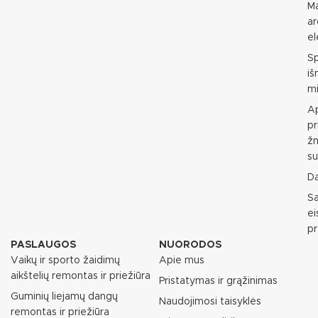
M
ar
e
S
i
mi
Ap
pr
ž
su
D
S
e
p
PASLAUGOS
NUORODOS
Vaikų ir sporto žaidimų
Apie mus
aikštelių remontas ir priežiūra
Pristatymas ir grąžinimas
Guminių liejamų dangų
Naudojimosi taisyklės
remontas ir priežiūra