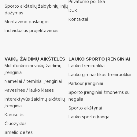
Privatumo politika
Sporto aikštelių žaidybinių linijų
DUK
dažymas
Kontaktai
Montavimo paslaugos
Individualus projektavimas
VAIKŲ ŽAIDIMŲ AIKŠTELĖS
LAUKO SPORTO ĮRENGINIAI
Multifunkciniai vaikų žaidimų
Lauko treniruokliai
įrenginiai
Lauko gimnastikos treniruokliai
Nameliai / teminiai įrenginiai
Parkour įrenginiai
Pavėsinės / lauko klasės
Sporto įrenginiai žmonėms su
Interaktyvūs žaidimų aikštelių
negalia
įrenginiai
Sporto aikštynai
Karuselės
Lauko sporto įranga
Čiuožyklos
Smėlio dėžės