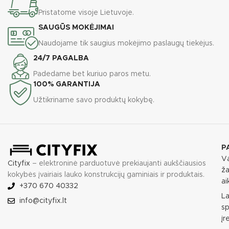
Pristatome visoje Lietuvoje.
SAUGŪS MOKĖJIMAI
Naudojame tik saugius mokėjimo paslaugų tiekėjus.
24/7 PAGALBA
Padedame bet kuriuo paros metu.
100% GARANTIJA
Užtikriname savo produktų kokybę.
P
Va
Cityfix
– elektroninė parduotuvė prekiaujanti aukščiausios
ža
kokybės įvairiais lauko konstrukcijų gaminiais ir produktais.
ai
+370 670 40332
L
info@cityfix.lt
sp
įr