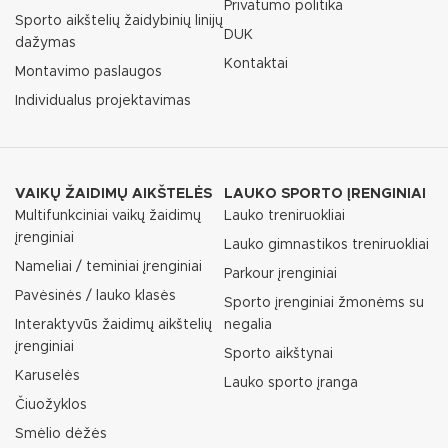
Privatumo politika
Sporto aikštelių žaidybinių linijų
DUK
dažymas
Kontaktai
Montavimo paslaugos
Individualus projektavimas
VAIKŲ ŽAIDIMŲ AIKŠTELĖS
LAUKO SPORTO ĮRENGINIAI
Multifunkciniai vaikų žaidimų
Lauko treniruokliai
įrenginiai
Lauko gimnastikos treniruokliai
Nameliai / teminiai įrenginiai
Parkour įrenginiai
Pavėsinės / lauko klasės
Sporto įrenginiai žmonėms su
Interaktyvūs žaidimų aikštelių
negalia
įrenginiai
Sporto aikštynai
Karuselės
Lauko sporto įranga
Čiuožyklos
Smėlio dėžės