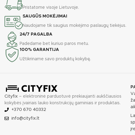
Pristatome visoje Lietuvoje.
SAUGŪS MOKĖJIMAI
Naudojame tik saugius mokėjimo paslaugų tiekėjus.
24/7 PAGALBA
Padedame bet kuriuo paros metu.
100% GARANTIJA
Užtikriname savo produktų kokybę.
P
Va
Cityfix
– elektroninė parduotuvė prekiaujanti aukščiausios
ža
kokybės įvairiais lauko konstrukcijų gaminiais ir produktais.
ai
+370 670 40332
L
info@cityfix.lt
sp
įr