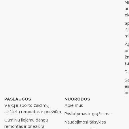
M
ar
e
S
i
mi
Ap
pr
ž
su
D
S
e
p
PASLAUGOS
NUORODOS
Vaikų ir sporto žaidimų
Apie mus
aikštelių remontas ir priežiūra
Pristatymas ir grąžinimas
Guminių liejamų dangų
Naudojimosi taisyklės
remontas ir priežiūra