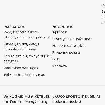
D
S
e
p
PASLAUGOS
NUORODOS
Vaikų ir sporto žaidimų
Apie mus
aikštelių remontas ir priežiūra
Pristatymas ir grąžinimas
Guminių liejamų dangų
Naudojimosi taisyklės
remontas ir priežiūra
Privatumo politika
Sporto aikštelių žaidybinių linijų
DUK
dažymas
Kontaktai
Montavimo paslaugos
Individualus projektavimas
VAIKŲ ŽAIDIMŲ AIKŠTELĖS
LAUKO SPORTO ĮRENGINIAI
Multifunkciniai vaikų žaidimų
Lauko treniruokliai