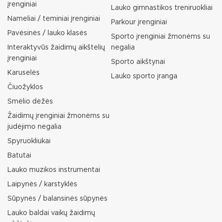
įrenginiai
Lauko gimnastikos treniruokliai
Nameliai / teminiai įrenginiai
Parkour įrenginiai
Pavėsinės / lauko klasės
Sporto įrenginiai žmonėms su
Interaktyvūs žaidimų aikštelių
negalia
įrenginiai
Sporto aikštynai
Karuselės
Lauko sporto įranga
Čiuožyklos
Smėlio dėžės
Žaidimų įrenginiai žmonėms su
judėjimo negalia
Spyruokliukai
Batutai
Lauko muzikos instrumentai
Laipynės / karstyklės
Sūpynės / balansinės sūpynės
Lauko baldai vaikų žaidimų