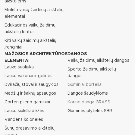
aikštelėms
Minkšti vaikų žaidimų aikštelių
elementai
Edukacinės vaikų žaidimų
aikštelių lentos
Kiti vaikų žaidimų aikštelių
įrenginiai
MAŽOSIOS ARCHITEKTŪROS
DANGOS
ELEMENTAI
Vaikų žaidimų aikštelių dangos
Lauko suoliukai
Sporto žaidimų aikštelių
Lauko vazonai ir gėlinės
dangos
Dviračių stovai ir saugyklos
Guminiai borteliai
Medžių ir šaknų apsaugos
Dangos šaudykloms
Corten plieno gaminiai
Korinė danga GRASS
Lauko šiukšliadėžės
Guminės plytelės SBR
Vandens kolonėlės
Šunų dresavimo aikštelių