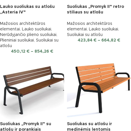
Lauko suoliukas su atlošu
Suoliukas „Promyk II” retro
„Asteria IV”
stiliaus su atlošu
Mažosios architektūros
Mažosios architektūros
elementai
,
Lauko suoliukai
,
elementai
,
Lauko suoliukai
,
Nerūdyjančio plieno suoliukai
,
Suoliukai su atlošu
Plieniniai suoliukai
,
Suoliukai su
423,84
€
–
664,82
€
atlošu
450,12
€
–
854,26
€
Suoliukas „Promyk II” su
Suoliukas su atlošu ir
atlošu ir porankiais
medinėmis lentomis