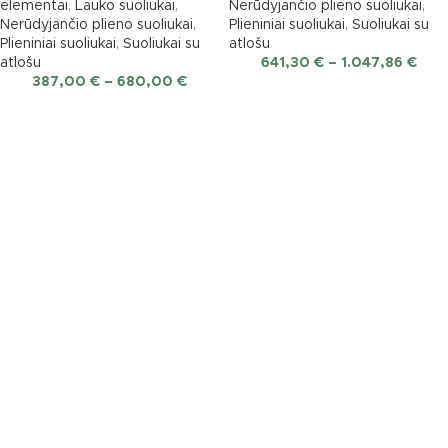
elementai
,
Lauko suoliukai
,
Nerūdyjančio plieno suoliukai
,
Nerūdyjančio plieno suoliukai
,
Plieniniai suoliukai
,
Suoliukai su
Plieniniai suoliukai
,
Suoliukai su
atlošu
atlošu
641,30
€
–
1.047,86
€
387,00
€
–
680,00
€