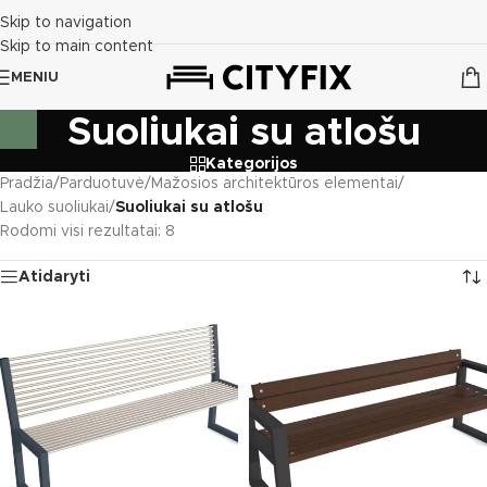
Skip to navigation
Skip to main content
MENIU
Suoliukai su atlošu
Kategorijos
Pradžia
/
Parduotuvė
/
Mažosios architektūros elementai
/
Lauko suoliukai
/
Suoliukai su atlošu
Rodomi visi rezultatai: 8
Atidaryti