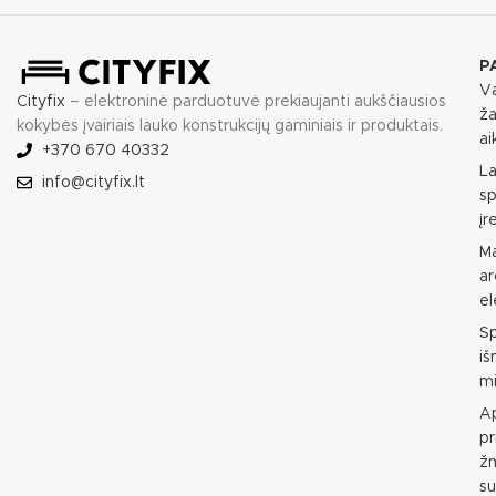
P
Va
Cityfix
– elektroninė parduotuvė prekiaujanti aukščiausios
ža
kokybės įvairiais lauko konstrukcijų gaminiais ir produktais.
ai
+370 670 40332
L
info@cityfix.lt
sp
įr
M
ar
e
S
i
mi
Ap
pr
ž
su