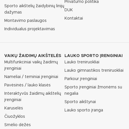
Privatumo politika
Sporto aikštelių žaidybinių linijų
DUK
dažymas
Kontaktai
Montavimo paslaugos
Individualus projektavimas
VAIKŲ ŽAIDIMŲ AIKŠTELĖS
LAUKO SPORTO ĮRENGINIAI
Multifunkciniai vaikų žaidimų
Lauko treniruokliai
įrenginiai
Lauko gimnastikos treniruokliai
Nameliai / teminiai įrenginiai
Parkour įrenginiai
Pavėsinės / lauko klasės
Sporto įrenginiai žmonėms su
Interaktyvūs žaidimų aikštelių
negalia
įrenginiai
Sporto aikštynai
Karuselės
Lauko sporto įranga
Čiuožyklos
Smėlio dėžės