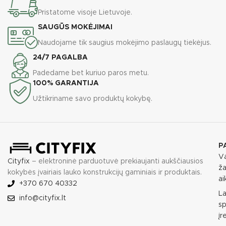
Pristatome visoje Lietuvoje.
SAUGŪS MOKĖJIMAI
Naudojame tik saugius mokėjimo paslaugų tiekėjus.
24/7 PAGALBA
Padedame bet kuriuo paros metu.
100% GARANTIJA
Užtikriname savo produktų kokybę.
P
Va
Cityfix
– elektroninė parduotuvė prekiaujanti aukščiausios
ža
kokybės įvairiais lauko konstrukcijų gaminiais ir produktais.
ai
+370 670 40332
L
info@cityfix.lt
sp
įr