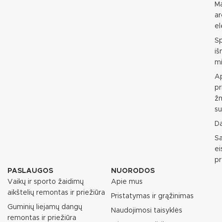
M
ar
e
S
i
mi
Ap
pr
ž
su
D
S
e
p
PASLAUGOS
NUORODOS
Vaikų ir sporto žaidimų
Apie mus
aikštelių remontas ir priežiūra
Pristatymas ir grąžinimas
Guminių liejamų dangų
Naudojimosi taisyklės
remontas ir priežiūra