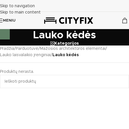
Skip to navigation
Skip to main content
MENIU
Lauko kėdės
Kategorijos
Pradžia
/
Parduotuvė
/
Mažosios architektūros elementai
/
Lauko laisvalaikio įrenginiai
/
Lauko kėdės
Produktų nerasta.