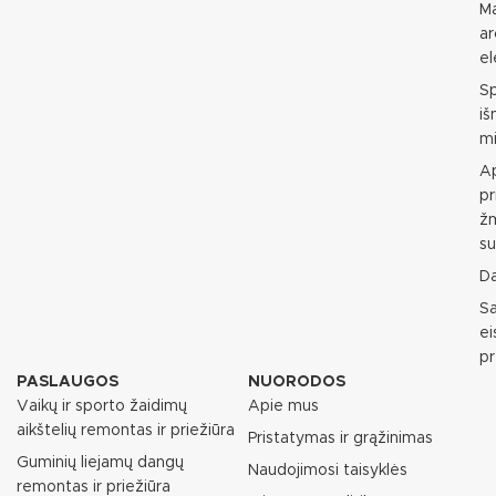
M
ar
e
S
i
mi
Ap
pr
ž
su
D
S
e
p
PASLAUGOS
NUORODOS
Vaikų ir sporto žaidimų
Apie mus
aikštelių remontas ir priežiūra
Pristatymas ir grąžinimas
Guminių liejamų dangų
Naudojimosi taisyklės
remontas ir priežiūra