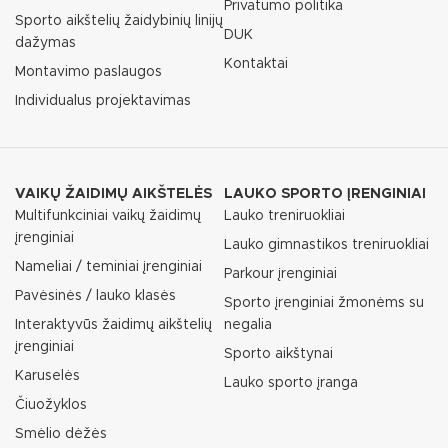
Privatumo politika
Sporto aikštelių žaidybinių linijų
DUK
dažymas
Kontaktai
Montavimo paslaugos
Individualus projektavimas
VAIKŲ ŽAIDIMŲ AIKŠTELĖS
LAUKO SPORTO ĮRENGINIAI
Multifunkciniai vaikų žaidimų
Lauko treniruokliai
įrenginiai
Lauko gimnastikos treniruokliai
Nameliai / teminiai įrenginiai
Parkour įrenginiai
Pavėsinės / lauko klasės
Sporto įrenginiai žmonėms su
Interaktyvūs žaidimų aikštelių
negalia
įrenginiai
Sporto aikštynai
Karuselės
Lauko sporto įranga
Čiuožyklos
Smėlio dėžės