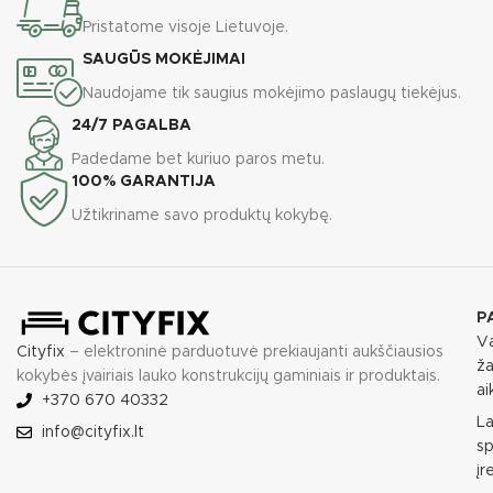
Pristatome visoje Lietuvoje.
SAUGŪS MOKĖJIMAI
Naudojame tik saugius mokėjimo paslaugų tiekėjus.
24/7 PAGALBA
Padedame bet kuriuo paros metu.
100% GARANTIJA
Užtikriname savo produktų kokybę.
P
Va
Cityfix
– elektroninė parduotuvė prekiaujanti aukščiausios
ža
kokybės įvairiais lauko konstrukcijų gaminiais ir produktais.
ai
+370 670 40332
L
info@cityfix.lt
sp
įr