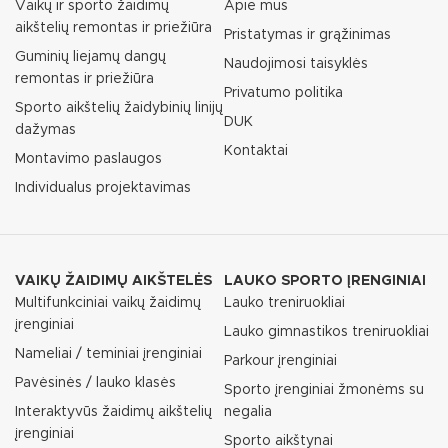
Vaikų ir sporto žaidimų
Apie mus
aikštelių remontas ir priežiūra
Pristatymas ir grąžinimas
Guminių liejamų dangų
Naudojimosi taisyklės
remontas ir priežiūra
Privatumo politika
Sporto aikštelių žaidybinių linijų
DUK
dažymas
Kontaktai
Montavimo paslaugos
Individualus projektavimas
VAIKŲ ŽAIDIMŲ AIKŠTELĖS
LAUKO SPORTO ĮRENGINIAI
Multifunkciniai vaikų žaidimų
Lauko treniruokliai
įrenginiai
Lauko gimnastikos treniruokliai
Nameliai / teminiai įrenginiai
Parkour įrenginiai
Pavėsinės / lauko klasės
Sporto įrenginiai žmonėms su
Interaktyvūs žaidimų aikštelių
negalia
įrenginiai
Sporto aikštynai