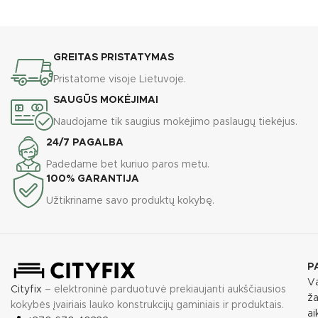
GREITAS PRISTATYMAS
Pristatome visoje Lietuvoje.
SAUGŪS MOKĖJIMAI
Naudojame tik saugius mokėjimo paslaugų tiekėjus.
24/7 PAGALBA
Padedame bet kuriuo paros metu.
100% GARANTIJA
Užtikriname savo produktų kokybę.
P
Va
Cityfix
– elektroninė parduotuvė prekiaujanti aukščiausios
ža
kokybės įvairiais lauko konstrukcijų gaminiais ir produktais.
ai