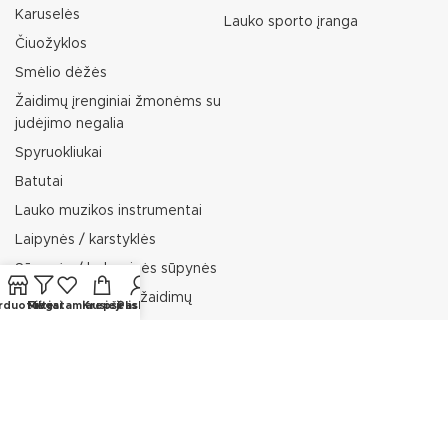
Karuselės
Lauko sporto įranga
Čiuožyklos
Smėlio dėžės
Žaidimų įrenginiai žmonėms su
judėjimo negalia
Spyruokliukai
Batutai
Lauko muzikos instrumentai
Laipynės / karstyklės
Sūpynės / balansinės sūpynės
Lauko baldai vaikų žaidimų
rduotuvė
Filtrai
Mėgstamiausieji
Krepšelis
Paskyra
aikštelėms
Minkšti vaikų žaidimų aikštelių
elementai
Edukacinės vaikų žaidimų
aikštelių lentos