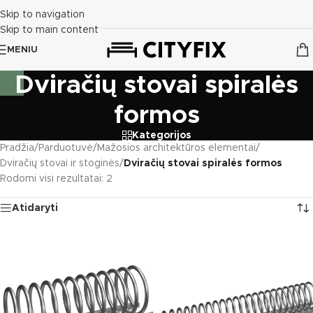
Skip to navigation
Skip to main content
MENIU
Dviračių stovai spiralės
formos
Kategorijos
Pradžia
/
Parduotuvė
/
Mažosios architektūros elementai
/
Dviračių stovai ir stoginės
/
Dviračių stovai spiralės formos
Rodomi visi rezultatai: 2
Atidaryti