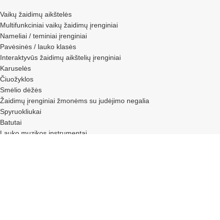
Vaikų žaidimų aikštelės
Multifunkciniai vaikų žaidimų įrenginiai
Nameliai / teminiai įrenginiai
Pavėsinės / lauko klasės
Interaktyvūs žaidimų aikštelių įrenginiai
Karuselės
Čiuožyklos
Smėlio dėžės
Žaidimų įrenginiai žmonėms su judėjimo negalia
Spyruokliukai
Batutai
Lauko muzikos instrumentai
Laipynės / karstyklės
Sūpynės / balansinės sūpynės
Lauko baldai vaikų žaidimų aikštelėms
Minkšti vaikų žaidimų aikštelių elementai
Edukacinės vaikų žaidimų aikštelių lentos
Kiti vaikų žaidimų aikštelių įrenginiai
Lauko sporto įrenginiai
Lauko treniruokliai