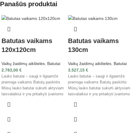
Panašūs produktai
Batutas vaikams
Batutas vaikams
120x120cm
130cm
Vaikų žaidimų aikštelės
,
Batutai
Vaikų žaidimų aikštelės
,
Batutai
2.783,00
€
3.527,15
€
Lauko batutai – saugi ir ilgaamžė
Lauko batutai – saugi ir ilgaamžė
pramoga vaikams Batutų paskirtis
pramoga vaikams Batutų paskirtis
Mūsų lauko batutai sukurti aktyviam
Mūsų lauko batutai sukurti aktyviam
laisvalaikiui ir yra pritaikyti įvairioms
laisvalaikiui ir yra pritaikyti įvairioms