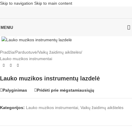
Skip to navigation
Skip to main content
MENIU
Click to enlarge
Pradžia
/
Parduotuvė
/
Vaikų žaidimų aikštelės
/
Lauko muzikos instrumentai
Lauko muzikos instrumentų lazdelė
Palyginimas
Pridėti prie mėgstamiausiųjų
Kategorijos:
Lauko muzikos instrumentai
,
Vaikų žaidimų aikštelės