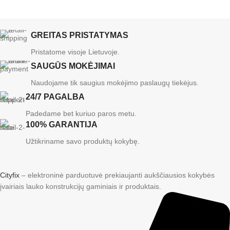
GREITAS PRISTATYMAS
Pristatome visoje Lietuvoje.
SAUGŪS MOKĖJIMAI
Naudojame tik saugius mokėjimo paslaugų tiekėjus.
24/7 PAGALBA
Padedame bet kuriuo paros metu.
100% GARANTIJA
Užtikriname savo produktų kokybę.
Cityfix
– elektroninė parduotuvė prekiaujanti aukščiausios kokybės
įvairiais lauko konstrukcijų gaminiais ir produktais.