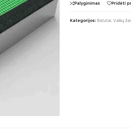
Palyginimas
Pridėti 
Kategorijos:
Batutai
,
Vaikų ža
S
KATEGORIJOS
vaikų žaidimų įrenginiai
Batutai
iai įrenginiai
Lauko muzikos instr
ko klasės
Laipynės / karstyklės
kų žaidimų aikštelių įrenginiai
Sūpynės / balansinė