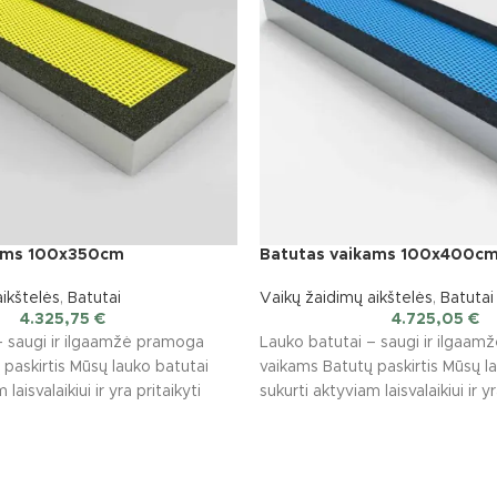
kams 100x350cm
Batutas vaikams 100x400c
ikštelės
,
Batutai
Vaikų žaidimų aikštelės
,
Batutai
4.325,75
€
4.725,05
€
– saugi ir ilgaamžė pramoga
Lauko batutai – saugi ir ilgaa
paskirtis Mūsų lauko batutai
vaikams Batutų paskirtis Mūsų l
laisvalaikiui ir yra pritaikyti
sukurti aktyviam laisvalaikiui ir yr
įvairioms