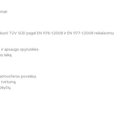
imai!
fikuoti TÜV SÜD pagal EN 1176-1:2008 ir EN 1177-1:2008 reikalavimu
ir apsaugo spyruokles.
o laiką.
atmosferos poveikiui.
 tvirtumą.
okyčių.