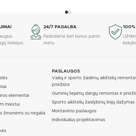
JIMAI
24/7 PAGALBA
100%
augius
Padedame bet kuriuo paros
Užtik
gų tiekėjus.
metu.
kokyb
PASLAUGOS
elės
Vaikų ir sporto žaidimų aikštelių remontas
priežiūra
niai
Guminių liejamų dangų remontas ir prieži
ūros elementai
Sporto aikštelių žaidybinių linijų dažymas
m miestui
Montavimo paslaugos
as žmonėms su negalia
Individualus projektavimas
kės