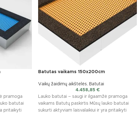
m
Batutas vaikams 150x200cm
Vaikų žaidimų aikštelės
,
Batutai
4.458,85
€
mžė pramoga
Lauko batutai – saugi ir ilgaamžė pramoga
auko batutai
vaikams Batutų paskirtis Mūsų lauko batutai
a pritaikyti
sukurti aktyviam laisvalaikiui ir yra pritaikyti
įvairioms