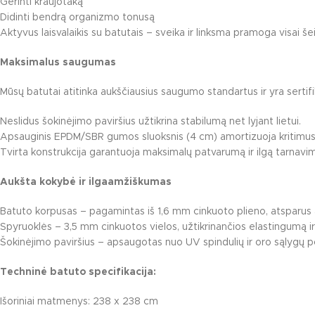
Gerinti kraujotaką
Didinti bendrą organizmo tonusą
Aktyvus laisvalaikis su batutais – sveika ir linksma pramoga visai še
Maksimalus saugumas
Mūsų batutai atitinka aukščiausius saugumo standartus ir yra serti
Neslidus šokinėjimo paviršius užtikrina stabilumą net lyjant lietui.
Apsauginis EPDM/SBR gumos sluoksnis (4 cm) amortizuoja kritimus 
Tvirta konstrukcija garantuoja maksimalų patvarumą ir ilgą tarnavim
Aukšta kokybė ir ilgaamžiškumas
Batuto korpusas – pagamintas iš 1,6 mm cinkuoto plieno, atsparus 
Spyruoklės – 3,5 mm cinkuotos vielos, užtikrinančios elastingumą ir
Šokinėjimo paviršius – apsaugotas nuo UV spindulių ir oro sąlygų p
Techninė batuto specifikacija:
Išoriniai matmenys: 238 x 238 cm