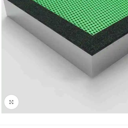
KATEGORIJO
Multifunkciniai 
Click to enlarge
Nameliai / temin
Pavėsinės / lau
Interaktyvūs vai