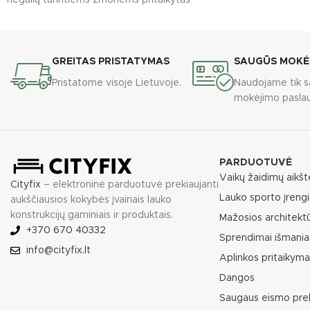
negalią turintiems žmonėms pritaikytas
batutas, skirtas saugiam ir patogiam
GREITAS PRISTATYMAS
SAUGŪS MOKĖ
Pristatome visoje Lietuvoje.
Naudojame tik s
mokėjimo paslau
PARDUOTUVĖ
Vaikų žaidimų aikšt
Cityfix
– elektroninė parduotuvė prekiaujanti
Lauko sporto įrengi
aukščiausios kokybės įvairiais lauko
konstrukcijų gaminiais ir produktais.
Mažosios architekt
+370 670 40332
Sprendimai išmania
info@cityfix.lt
Aplinkos pritaikym
Dangos
Saugaus eismo pre