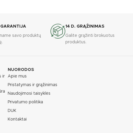
 GARANTIJA
14 D. GRĄŽINIMAS
riname savo produktų
Galite grąžinti brokuotus
ę.
produktus.
NUORODOS
 ir
Apie mus
Pristatymas ir grąžinimas
ūra
Naudojimosi taisyklės
Privatumo politika
DUK
Kontaktai