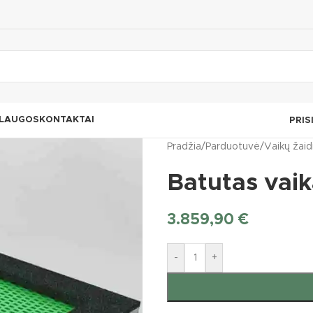
LAUGOS
KONTAKTAI
PRIS
Pradžia
/
Parduotuvė
/
Vaikų žaid
Batutas vai
3.859,90
€
-
+