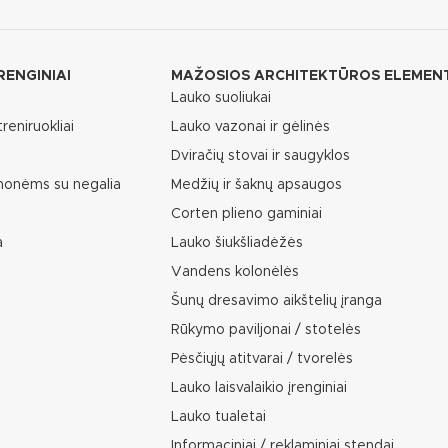
RENGINIAI
MAŽOSIOS ARCHITEKTŪROS ELEMEN
Lauko suoliukai
reniruokliai
Lauko vazonai ir gėlinės
Dviračių stovai ir saugyklos
žmonėms su negalia
Medžių ir šaknų apsaugos
Corten plieno gaminiai
a
Lauko šiukšliadėžės
Vandens kolonėlės
Šunų dresavimo aikštelių įranga
Rūkymo paviljonai / stotelės
Pėsčiųjų atitvarai / tvorelės
Lauko laisvalaikio įrenginiai
Lauko tualetai
Informaciniai / reklaminiai stendai