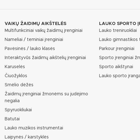
VAIKŲ ŽAIDIMŲ AIKŠTELĖS
LAUKO SPORTO Į
Multifunkciniai vaikų žaidimų įrenginiai
Lauko treniruokliai
Nameliai / teminiai įrenginiai
Lauko gimnastikos t
Pavėsinės / lauko klasės
Parkour įrenginiai
Interaktyvūs žaidimų aikštelių įrenginiai
Sporto įrenginiai 
Karuselės
Sporto aikštynai
Čiuožyklos
Lauko sporto įrang
Smėlio dėžės
Žaidimų įrenginiai žmonėms su judėjimo
negalia
Spyruokliukai
Batutai
Lauko muzikos instrumentai
Laipynės / karstyklės