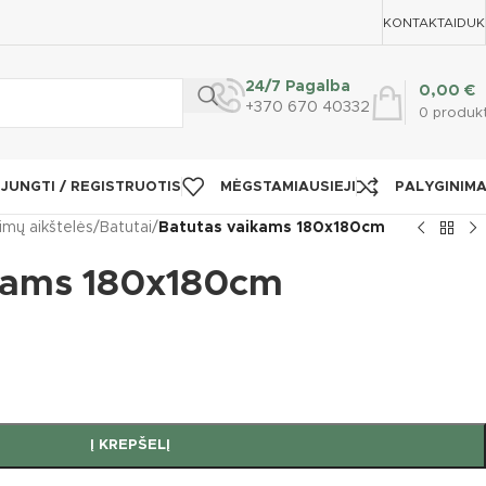
KONTAKTAI
DUK
24/7 Pagalba
0,00
€
+370 670 40332
0
produk
IJUNGTI / REGISTRUOTIS
MĖGSTAMIAUSIEJI
PALYGINIM
imų aikštelės
/
Batutai
/
Batutas vaikams 180x180cm
kams 180x180cm
Į KREPŠELĮ