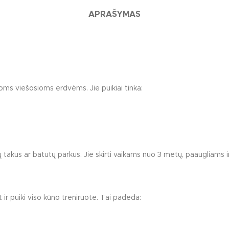
Lauko baldai vaikų ž
APRAŠYMAS
Minkšti vaikų žaidimų
Edukacinės vaikų žaid
niai žmonėms su judėjimo negalia
Kiti vaikų žaidimų aikš
irioms viešosioms erdvėms. Jie puikiai tinka:
ų takus ar batutų parkus. Jie skirti vaikams nuo 3 metų, paaugliams
ir puiki viso kūno treniruotė. Tai padeda: