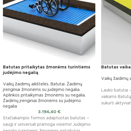
Batutas pritaikytas žmonėms turintiems
Batutas vai
judėjimo negalią
Vaikų žaidimų a
Vaikų žaidimų aikštelės
,
Batutai
,
Žaidimų
įrenginiai žmonėms su judėjimo negalia
,
Lauko batutai 
Aplinkos pritaikymas žmonėms su negalia
,
vaikams Batutų 
Žaidimų įrenginiai žmonėms su judėjimo
sukurti aktyviam 
negalia
įvairioms
3.194,40
€
Stačiakampio formos adaptuotas batutas –
saugi ir universali pramoga visiems! Judėjimo