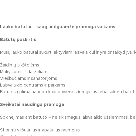
Karuselės
Čiuožyklos
Smėlio dėžės
Lauko batutai – saugi ir ilgaamžė pramoga vaikams
Žaidimų įrengi
Batutų paskirtis
Spyruokliukai
Mūsų lauko batutai sukurti aktyviam laisvalaikiui ir yra pritaikyti įva
Žaidimų aikštelėms
Mokykloms ir darželiams
Viešbučiams ir sanatorijoms
Laisvalaikio centrams ir parkams
Batutus galima naudoti kaip pavienius įrenginius arba sukurti batut
Sveikatai naudinga pramoga
Šokinėjimas ant batuto – ne tik smagus laisvalaikio užsiėmimas, bet 
Stiprinti viršutinius ir apatinius raumenis