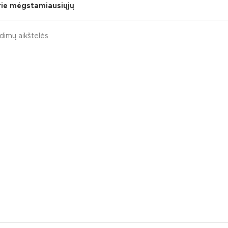
prie mėgstamiausiųjų
idimų aikštelės
umentai
s sūpynės