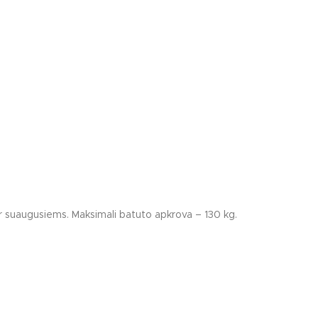
aidimų aikštelėms
 aikštelių elementai
imų aikštelių lentos
telių įrenginiai
 ir suaugusiems. Maksimali batuto apkrova – 130 kg.
Bat