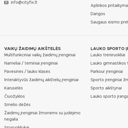
info@cityfix.lt
Aplinkos pritaikym
Dangos
Saugaus eismo pre
VAIKŲ ŽAIDIMŲ AIKŠTELĖS
LAUKO SPORTO Į
Multifunkciniai vaikų žaidimų įrenginiai
Lauko treniruokliai
Nameliai / teminiai įrenginiai
Lauko gimnastikos t
Pavėsinės / lauko klasės
Parkour įrenginiai
Interaktyvūs žaidimų aikštelių įrenginiai
Sporto įrenginiai 
Karuselės
Sporto aikštynai
Čiuožyklos
Lauko sporto įrang
Smėlio dėžės
Žaidimų įrenginiai žmonėms su judėjimo
negalia
Spyruokliukai