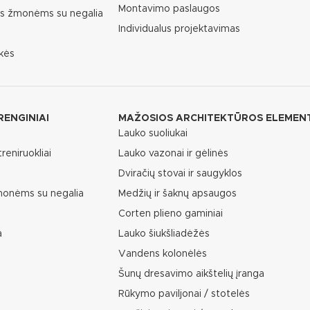
Montavimo paslaugos
as žmonėms su negalia
Individualus projektavimas
kės
RENGINIAI
MAŽOSIOS ARCHITEKTŪROS ELEMEN
Lauko suoliukai
reniruokliai
Lauko vazonai ir gėlinės
Dviračių stovai ir saugyklos
žmonėms su negalia
Medžių ir šaknų apsaugos
Corten plieno gaminiai
a
Lauko šiukšliadėžės
Vandens kolonėlės
Šunų dresavimo aikštelių įranga
Rūkymo paviljonai / stotelės