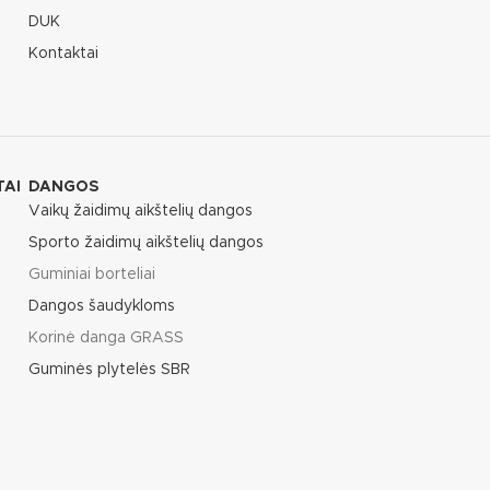
DUK
Kontaktai
TAI
DANGOS
Vaikų žaidimų aikštelių dangos
Sporto žaidimų aikštelių dangos
Guminiai borteliai
Dangos šaudykloms
Korinė danga GRASS
Guminės plytelės SBR