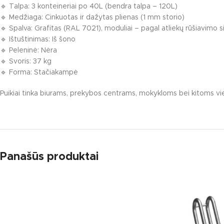
🔹 Talpa: 3 konteineriai po 40L (bendra talpa – 120L)
Karuselės
🔹 Medžiaga: Cinkuotas ir dažytas plienas (1 mm storio)
Čiuožyklos
🔹 Spalva: Grafitas (RAL 7021), moduliai – pagal atliekų rūšiavimo 
🔹 Ištuštinimas: Iš šono
Smėlio dėžės
🔹 Peleninė: Nėra
Žaidimų įrengi
🔹 Svoris: 37 kg
🔹 Forma: Stačiakampė
Spyruokliukai
Puikiai tinka biurams, prekybos centrams, mokykloms bei kitoms vie
Panašūs produktai