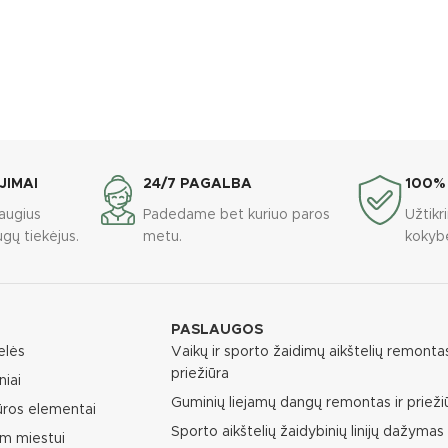
JIMAI
24/7 PAGALBA
100%
augius
Padedame bet kuriuo paros
Užtik
gų tiekėjus.
metu.
kokyb
PASLAUGOS
elės
Vaikų ir sporto žaidimų aikštelių remontas
priežiūra
niai
Guminių liejamų dangų remontas ir prieži
ūros elementai
Sporto aikštelių žaidybinių linijų dažymas
m miestui