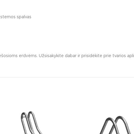
Lauko baldai vaikų ž
Minkšti vaikų žaidimų
sistemos spalvas
Edukacinės vaikų žaid
niai žmonėms su judėjimo negalia
Kiti vaikų žaidimų aikš
šosioms erdvėms. Užsisakykite dabar ir prisidėkite prie tvarios apl