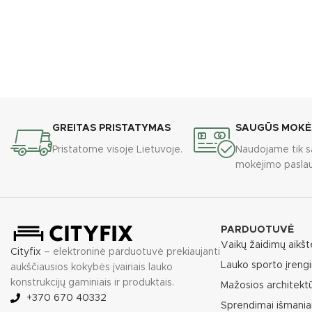
GREITAS PRISTATYMAS
SAUGŪS MOKĖ
Pristatome visoje Lietuvoje.
Naudojame tik s
mokėjimo paslau
PARDUOTUVĖ
Vaikų žaidimų aikšt
Cityfix
– elektroninė parduotuvė prekiaujanti
Lauko sporto įrengi
aukščiausios kokybės įvairiais lauko
konstrukcijų gaminiais ir produktais.
Mažosios architekt
+370 670 40332
Sprendimai išmania