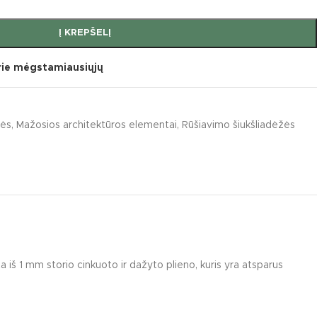
Į KREPŠELĮ
prie mėgstamiausiųjų
žės
,
Mažosios architektūros elementai
,
Rūšiavimo šiukšliadėžės
umentai
a iš 1 mm storio cinkuoto ir dažyto plieno, kuris yra atsparus
s sūpynės