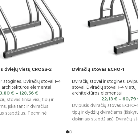
as dviejų vietų CROSS-2
Dviračių stovas ECHO-1
ir stoginės
,
Dviračių stovai 1-4
Dviračių stovai ir stoginės
,
Dvipu
 architektūros elementai
stovai
,
Dviračių stovai 1-4 vietų
,
3,80
€
–
128,56
€
architektūros elementai
22,13
€
–
60,79
ų stovas tinka visų tipų ir
Dvipusis dviračių stovas ECHO-1
s, įskaitant ir dviračius
tipų ir dydžių dviračiams (išskyr
nius stabdžius. Techninė
diskiniais stabdžiais). Dviračių s
ietų skaičius: 2
galimybė tvirtinti