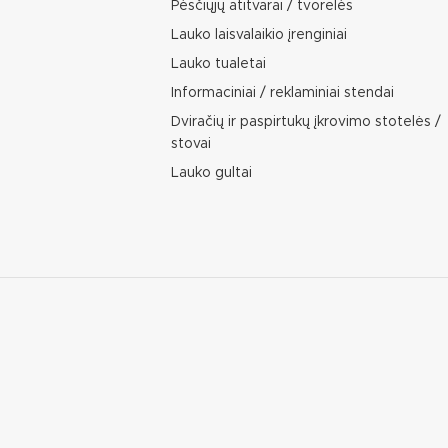
Pėsčiųjų atitvarai / tvorelės
Lauko laisvalaikio įrenginiai
Lauko tualetai
Informaciniai / reklaminiai stendai
Dviračių ir paspirtukų įkrovimo stotelės /
stovai
Lauko gultai