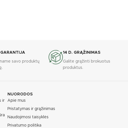
 GARANTIJA
14 D. GRĄŽINIMAS
riname savo produktų
Galite grąžinti brokuotus
ę.
produktus.
NUORODOS
 ir
Apie mus
Pristatymas ir grąžinimas
ūra
Naudojimosi taisyklės
Privatumo politika