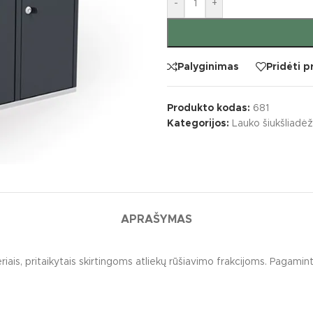
-
+
Palyginimas
Pridėti 
Produkto kodas:
681
Kategorijos:
Lauko šiukšliadė
S
KATEGORIJOS
APRAŠYMAS
vaikų žaidimų įrenginiai
Batutai
iai įrenginiai
Lauko muzikos instr
iais, pritaikytais skirtingoms atliekų rūšiavimo frakcijoms. Pagamint
ko klasės
Laipynės / karstyklės
kų žaidimų aikštelių įrenginiai
Sūpynės / balansinė