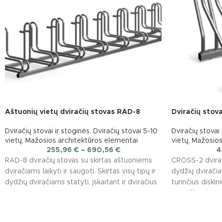
Aštuonių vietų dviračių stovas RAD-8
Dviračių stov
Dviračių stovai ir stoginės
,
Dviračių stovai 5-10
Dviračių stovai 
vietų
,
Mažosios architektūros elementai
vietų
,
Mažosios
255,96
€
–
690,56
€
4
RAD-8 dviračių stovas su skirtas aštuoniems
CROSS-2 dvirači
dviračiams laikyti ir saugoti. Skirtas visų tipų ir
dydžių dviračiam
dydžių dviračiams statyti, įskaitant ir dviračius
turinčius diski
specifikacija: v