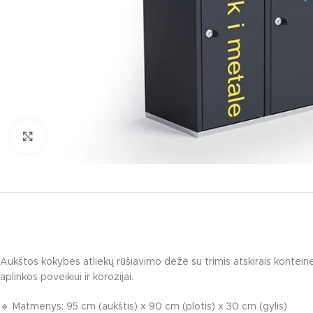
Click to enlarge
KATEGORIJO
Multifunkciniai 
Nameliai / temin
Aukštos kokybės atliekų rūšiavimo dėžė su trimis atskirais konteiner
aplinkos poveikiui ir korozijai.
Pavėsinės / lau
Interaktyvūs vai
🔹 Matmenys: 95 cm (aukštis) x 90 cm (plotis) x 30 cm (gylis)