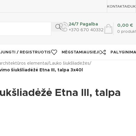
KONTAKTAI
DUK
24/7 Pagalba
0,00
€
+370 670 40332
0
produk
IJUNGTI / REGISTRUOTIS
MĖGSTAMIAUSIEJI
PALYGINIM
architektūros elementai
/
Lauko šiukšliadėžės
/
vimo šiukšliadėžė Etna III, talpa 3x40l
kšliadėžė Etna III, talpa