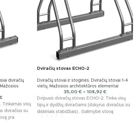
Dviračių stovas ECHO-2
siai dviračių
Dviračių stovai ir stoginės
,
Dviračių stovai 1-4
Mažosios
vietų
,
Mažosios architektūros elementai
35,00
€
–
108,92
€
€
Dvipusis dviračių stovas ECHO-2. Tinka visų
. Tinkamas visų
tipų ir dydžių dviračiams (išskyrus dviračius su
us dviračius su
diskiniais stabdžiais) . Galimybė stovą
tovą yra
pritvirtinti prie