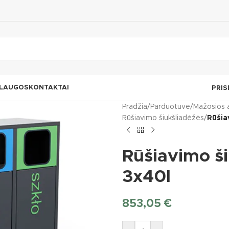
LAUGOS
KONTAKTAI
PRIS
Pradžia
/
Parduotuvė
/
Mažosios 
Rūšiavimo šiukšliadėžės
/
Rūšia
Rūšiavimo šiu
3x40l
853,05
€