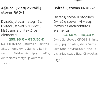
Aštuonių vietų dviračių
Dviračių stovas CROSS-1
stovas RAD-8
Dviračių stovai ir stoginės
,
Dviračių stovai ir stoginės
,
Dviračių stovai 1-4 vietų
,
Dviračių stovai 5-10 vietų
,
Mažosios architektūros
Mažosios architektūros
elementai
elementai
24,40
€
–
80,40
€
255,96
€
–
690,56
€
Dviračių stovas CROSS-1, tinka
RAD-8 dviračių stovas su skirtas
visų tipų ir dydžių dviračiams,
aštuoniems dviračiams laikyti ir
įskaitant ir dviračius turinčius
saugoti. Skirtas visų tipų ir dydžių
diskinius stabdžius. Cinkuotas
dviračiams statyti, įskaitant ir
plienas. Matmenys: Plotis: 27
dviračius