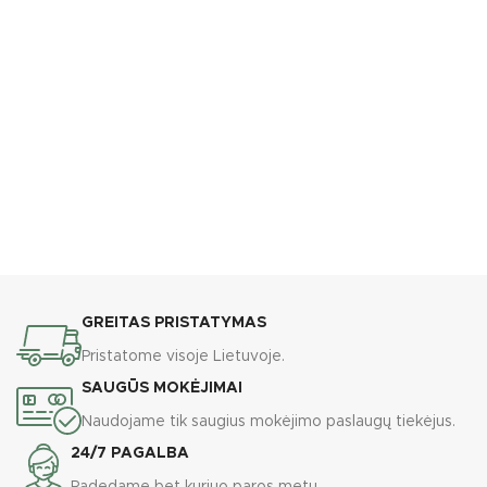
GREITAS PRISTATYMAS
Pristatome visoje Lietuvoje.
SAUGŪS MOKĖJIMAI
Naudojame tik saugius mokėjimo paslaugų tiekėjus.
24/7 PAGALBA
Padedame bet kuriuo paros metu.