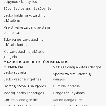
Laipynės / karstyklės
Sūpynės / balansinės sūpynės
Lauko baldai vaikų žaidimų
aikštelėms
Minkšti vaikų žaidimų aikštelių
elementai
Edukacinės vaikų žaidimų
aikštelių lentos
Kiti vaikų žaidimų aikštelių
įrenginiai
MAŽOSIOS ARCHITEKTŪROS
DANGOS
ELEMENTAI
Vaikų žaidimų aikštelių dangos
Lauko suoliukai
Sporto žaidimų aikštelių
Lauko vazonai ir gėlinės
dangos
Dviračių stovai ir saugyklos
Guminiai borteliai
Medžių ir šaknų apsaugos
Dangos šaudykloms
Corten plieno gaminiai
Korinė danga GRASS