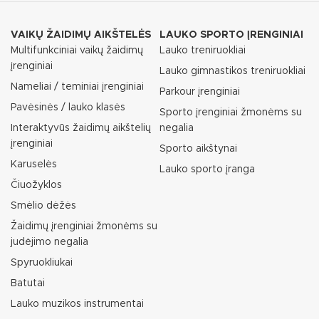
VAIKŲ ŽAIDIMŲ AIKŠTELĖS
LAUKO SPORTO ĮRENGINIAI
Multifunkciniai vaikų žaidimų
Lauko treniruokliai
įrenginiai
Lauko gimnastikos treniruokliai
Nameliai / teminiai įrenginiai
Parkour įrenginiai
Pavėsinės / lauko klasės
Sporto įrenginiai žmonėms su
Interaktyvūs žaidimų aikštelių
negalia
įrenginiai
Sporto aikštynai
Karuselės
Lauko sporto įranga
Čiuožyklos
Smėlio dėžės
Žaidimų įrenginiai žmonėms su
judėjimo negalia
Spyruokliukai
Batutai
Lauko muzikos instrumentai