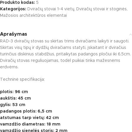
Produkto kodas:
5
Kategorijos:
Dviračių stovai 1-4 vietų
,
Dviračių stovai ir stoginės
,
Mažosios architektūros elementai
Aprašymas
RAD-3 dviračių stovas su skirtas trims dviračiams laikyti ir saugoti.
Skirtas visų tipų ir dydžių dviračiams statyti, įskaitant ir dviračius
turinčius diskinius stabdžius, pritaikytas padangos pločiui iki 6,5cm.
Dviračių stovas reguliuojamas, todėl puikiai tinka mažesnėms
erdvėms.
Techninė specifikacija:
plotis: 96 cm
aukštis: 45 cm
gylis: 53 cm
padangos plotis: 6,5 cm
atstumas tarp vietų: 42 cm
vamzdžio diametras: 18 mm
vamzdžio sienelės storis: 2 mm