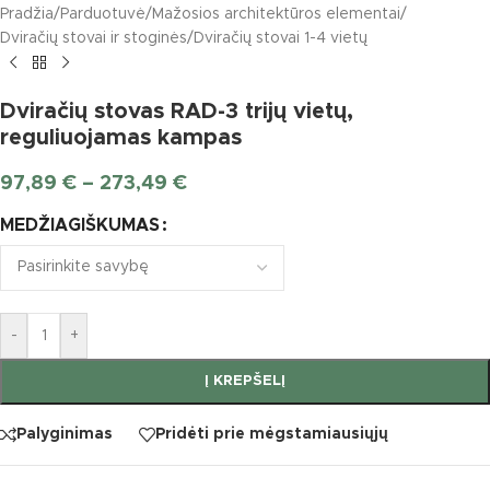
Pradžia
/
Parduotuvė
/
Mažosios architektūros elementai
/
Dviračių stovai ir stoginės
/
Dviračių stovai 1-4 vietų
Dviračių stovas RAD-3 trijų vietų,
reguliuojamas kampas
97,89
€
–
273,49
€
MEDŽIAGIŠKUMAS
-
+
Į KREPŠELĮ
Palyginimas
Pridėti prie mėgstamiausiųjų