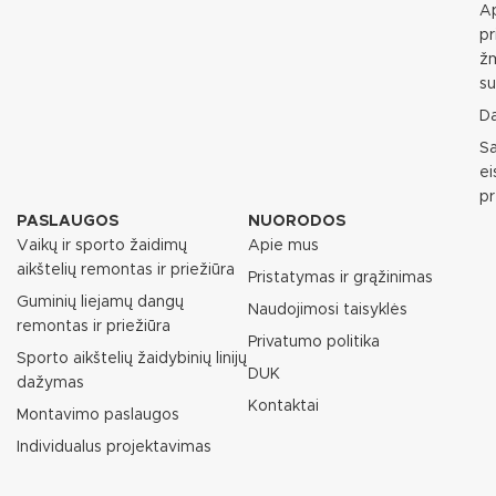
Ap
pr
ž
su
D
S
e
p
PASLAUGOS
NUORODOS
Vaikų ir sporto žaidimų
Apie mus
aikštelių remontas ir priežiūra
Pristatymas ir grąžinimas
Guminių liejamų dangų
Naudojimosi taisyklės
remontas ir priežiūra
Privatumo politika
Sporto aikštelių žaidybinių linijų
DUK
dažymas
Kontaktai
Montavimo paslaugos
Individualus projektavimas