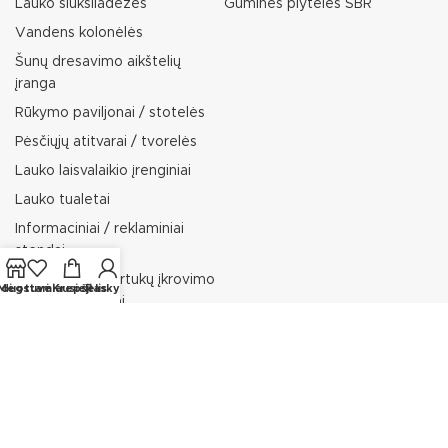
Lauko šiukšliadėžės
Guminės plytelės SBR
Vandens kolonėlės
Šunų dresavimo aikštelių
įranga
Rūkymo paviljonai / stotelės
Pėsčiųjų atitvarai / tvorelės
Lauko laisvalaikio įrenginiai
Lauko tualetai
Informaciniai / reklaminiai
stendai
Dviračių ir paspirtukų įkrovimo
rduotuvė
Mėgstamiausieji
Krepšelis
Paskyra
stotelės / stovai
Lauko gultai
APLINKOS PRITAIKYMAS
ŽMONĖMS SU NEGALIA