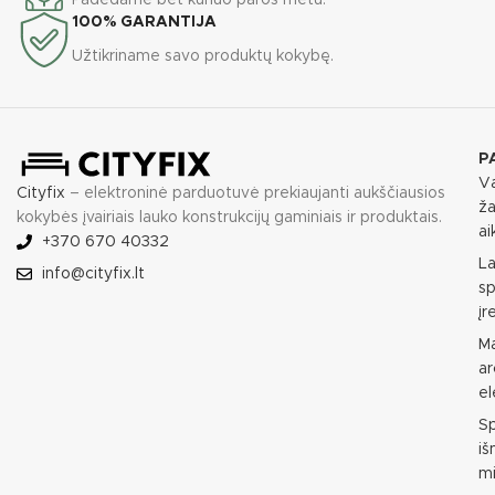
100% GARANTIJA
Užtikriname savo produktų kokybę.
P
Va
Cityfix
– elektroninė parduotuvė prekiaujanti aukščiausios
ža
kokybės įvairiais lauko konstrukcijų gaminiais ir produktais.
ai
+370 670 40332
L
info@cityfix.lt
sp
įr
M
ar
e
S
i
mi