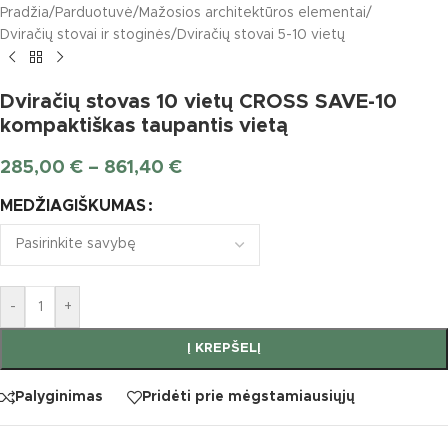
Pradžia
/
Parduotuvė
/
Mažosios architektūros elementai
/
Dviračių stovai ir stoginės
/
Dviračių stovai 5-10 vietų
Dviračių stovas 10 vietų CROSS SAVE-10
kompaktiškas taupantis vietą
285,00
€
–
861,40
€
MEDŽIAGIŠKUMAS
-
+
Į KREPŠELĮ
Palyginimas
Pridėti prie mėgstamiausiųjų