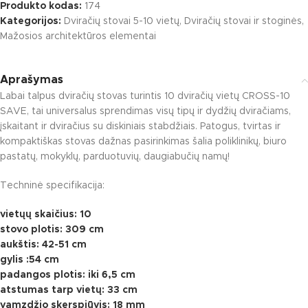
Produkto kodas:
174
Kategorijos:
Dviračių stovai 5-10 vietų
,
Dviračių stovai ir stoginės
,
Mažosios architektūros elementai
Aprašymas
Labai talpus dviračių stovas turintis 10 dviračių vietų CROSS-10
SAVE, tai universalus sprendimas visų tipų ir dydžių dviračiams,
įskaitant ir dviračius su diskiniais stabdžiais. Patogus, tvirtas ir
kompaktiškas stovas dažnas pasirinkimas šalia poliklinikų, biuro
pastatų, mokyklų, parduotuvių, daugiabučių namų!
Techninė specifikacija:
vietųų skaičius: 10
stovo plotis: 309 cm
aukštis: 42-51 cm
gylis :54 cm
padangos plotis: iki 6,5 cm
atstumas tarp vietų: 33 cm
vamzdžio skerspjūvis: 18 mm