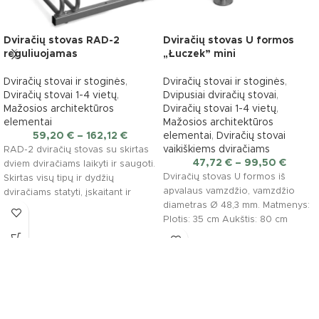
Dviračių stovas RAD-2
Dviračių stovas U formos
reguliuojamas
„Łuczek” mini
Dviračių stovai ir stoginės
,
Dviračių stovai ir stoginės
,
Dviračių stovai 1-4 vietų
,
Dvipusiai dviračių stovai
,
Mažosios architektūros
Dviračių stovai 1-4 vietų
,
elementai
Mažosios architektūros
59,20
€
–
162,12
€
elementai
,
Dviračių stovai
vaikiškiems dviračiams
RAD-2 dviračių stovas su skirtas
47,72
€
–
99,50
€
dviem dviračiams laikyti ir saugoti.
Dviračių stovas U formos iš
Skirtas visų tipų ir dydžių
apvalaus vamzdžio, vamzdžio
dviračiams statyti, įskaitant ir
diametras Ø 48,3 mm. Matmenys:
dviračius
Plotis: 35 cm Aukštis: 80 cm
Vamzdžio