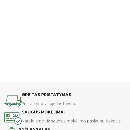
GREITAS PRISTATYMAS
Pristatome visoje Lietuvoje.
SAUGŪS MOKĖJIMAI
Naudojame tik saugius mokėjimo paslaugų tiekėjus.
24/7 PAGALBA