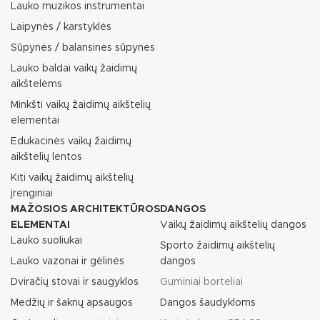
Lauko muzikos instrumentai
Laipynės / karstyklės
Sūpynės / balansinės sūpynės
Lauko baldai vaikų žaidimų
aikštelėms
Minkšti vaikų žaidimų aikštelių
elementai
Edukacinės vaikų žaidimų
aikštelių lentos
Kiti vaikų žaidimų aikštelių
įrenginiai
MAŽOSIOS ARCHITEKTŪROS
DANGOS
ELEMENTAI
Vaikų žaidimų aikštelių dangos
Lauko suoliukai
Sporto žaidimų aikštelių
Lauko vazonai ir gėlinės
dangos
Dviračių stovai ir saugyklos
Guminiai borteliai
Medžių ir šaknų apsaugos
Dangos šaudykloms