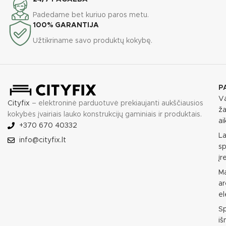
Padedame bet kuriuo paros metu.
100% GARANTIJA
Užtikriname savo produktų kokybę.
P
Va
Cityfix
– elektroninė parduotuvė prekiaujanti aukščiausios
ža
kokybės įvairiais lauko konstrukcijų gaminiais ir produktais.
ai
+370 670 40332
L
info@cityfix.lt
sp
įr
M
ar
e
S
i