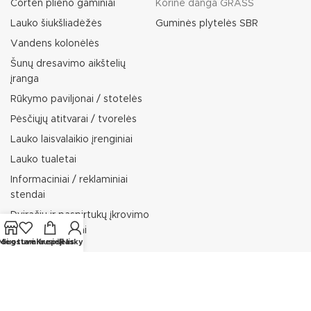
Corten plieno gaminiai
Korinė danga GRASS
Lauko šiukšliadėžės
Guminės plytelės SBR
Vandens kolonėlės
Šunų dresavimo aikštelių
įranga
Rūkymo paviljonai / stotelės
Pėsčiųjų atitvarai / tvorelės
Lauko laisvalaikio įrenginiai
Lauko tualetai
Informaciniai / reklaminiai
stendai
Dviračių ir paspirtukų įkrovimo
stotelės / stovai
rduotuvė
Mėgstamiausieji
Krepšelis
Paskyra
Lauko gultai