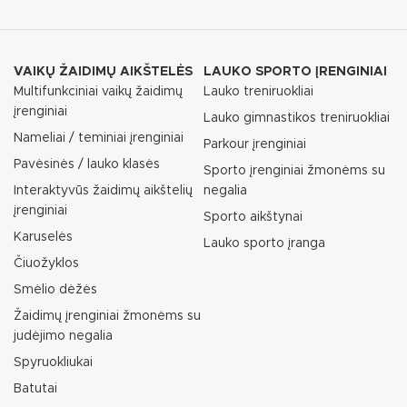
VAIKŲ ŽAIDIMŲ AIKŠTELĖS
LAUKO SPORTO ĮRENGINIAI
Multifunkciniai vaikų žaidimų
Lauko treniruokliai
įrenginiai
Lauko gimnastikos treniruokliai
Nameliai / teminiai įrenginiai
Parkour įrenginiai
Pavėsinės / lauko klasės
Sporto įrenginiai žmonėms su
Interaktyvūs žaidimų aikštelių
negalia
įrenginiai
Sporto aikštynai
Karuselės
Lauko sporto įranga
Čiuožyklos
Smėlio dėžės
Žaidimų įrenginiai žmonėms su
judėjimo negalia
Spyruokliukai
Batutai