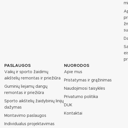
mi
Ap
pr
ž
su
D
S
e
p
PASLAUGOS
NUORODOS
Vaikų ir sporto žaidimų
Apie mus
aikštelių remontas ir priežiūra
Pristatymas ir grąžinimas
Guminių liejamų dangų
Naudojimosi taisyklės
remontas ir priežiūra
Privatumo politika
Sporto aikštelių žaidybinių linijų
DUK
dažymas
Kontaktai
Montavimo paslaugos
Individualus projektavimas