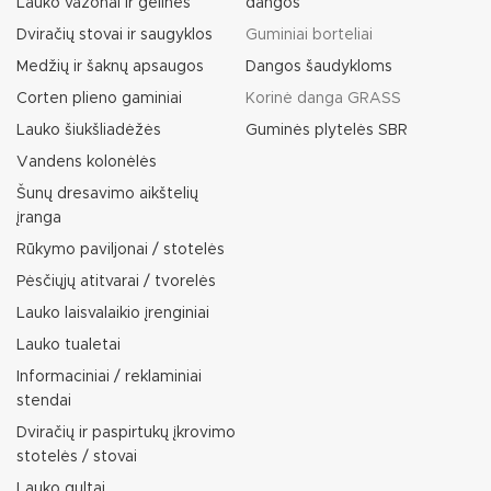
Lauko vazonai ir gėlinės
dangos
Dviračių stovai ir saugyklos
Guminiai borteliai
Medžių ir šaknų apsaugos
Dangos šaudykloms
Corten plieno gaminiai
Korinė danga GRASS
Lauko šiukšliadėžės
Guminės plytelės SBR
Vandens kolonėlės
Šunų dresavimo aikštelių
įranga
Rūkymo paviljonai / stotelės
Pėsčiųjų atitvarai / tvorelės
Lauko laisvalaikio įrenginiai
Lauko tualetai
Informaciniai / reklaminiai
stendai
Dviračių ir paspirtukų įkrovimo
stotelės / stovai
Lauko gultai