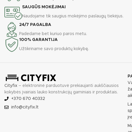
SAUGŪS MOKĖJIMAI
Naudojame tik saugius mokėjimo paslaugų tiekėjus.
24/7 PAGALBA
Padedame bet kuriuo paros metu.
100% GARANTIJA
Užtikriname savo produktų kokybę.
P
Va
Cityfix
– elektroninė parduotuvė prekiaujanti aukščiausios
ža
kokybės įvairiais lauko konstrukcijų gaminiais ir produktais.
ai
+370 670 40332
L
info@cityfix.lt
sp
įr
M