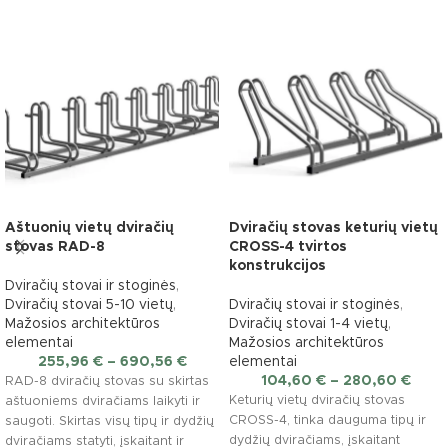
Aštuonių vietų dviračių
Dviračių stovas keturių vietų
stovas RAD-8
CROSS-4 tvirtos
konstrukcijos
Dviračių stovai ir stoginės
,
Dviračių stovai 5-10 vietų
,
Dviračių stovai ir stoginės
,
Mažosios architektūros
Dviračių stovai 1-4 vietų
,
elementai
Mažosios architektūros
255,96
€
–
690,56
€
elementai
104,60
€
–
280,60
€
RAD-8 dviračių stovas su skirtas
Keturių vietų dviračių stovas
aštuoniems dviračiams laikyti ir
CROSS-4, tinka dauguma tipų ir
saugoti. Skirtas visų tipų ir dydžių
dydžių dviračiams, įskaitant
dviračiams statyti, įskaitant ir