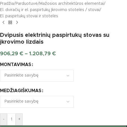
Pradžia
/
Parduotuvė
/
Mažosios architektūros elementai
/
El. dviračių ir el. paspirtukų įkrovimo stotelės / stovai
/
El. paspirtukų stovai ir stotelės
Dvipusis elektrinių paspirtukų stovas su
įkrovimo lizdais
906,29
€
–
1.208,79
€
MONTAVIMAS
MEDŽIAGIŠKUMAS
-
+