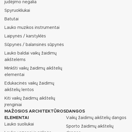
judėjimo negalia
Spyruokliukai
Batutai
Lauko muzikos instrumentai
Laipynės / karstyklės
Sūpynės / balansinės sūpynės
Lauko baldai vaikų žaidimų
aikštelėms
Minkšti vaikų žaidimų aikštelių
elementai
Edukacinės vaikų žaidimų
aikštelių lentos
Kiti vaikų žaidimų aikštelių
įrenginiai
MAŽOSIOS ARCHITEKTŪROS
DANGOS
ELEMENTAI
Vaikų žaidimų aikštelių dangos
Lauko suoliukai
Sporto žaidimų aikštelių