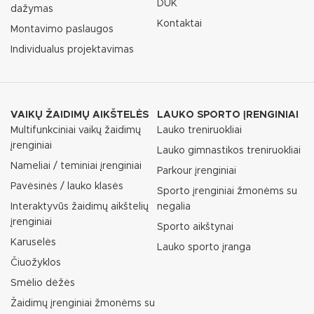
DUK
dažymas
Kontaktai
Montavimo paslaugos
Individualus projektavimas
VAIKŲ ŽAIDIMŲ AIKŠTELĖS
LAUKO SPORTO ĮRENGINIAI
Multifunkciniai vaikų žaidimų
Lauko treniruokliai
įrenginiai
Lauko gimnastikos treniruokliai
Nameliai / teminiai įrenginiai
Parkour įrenginiai
Pavėsinės / lauko klasės
Sporto įrenginiai žmonėms su
Interaktyvūs žaidimų aikštelių
negalia
įrenginiai
Sporto aikštynai
Karuselės
Lauko sporto įranga
Čiuožyklos
Smėlio dėžės
Žaidimų įrenginiai žmonėms su