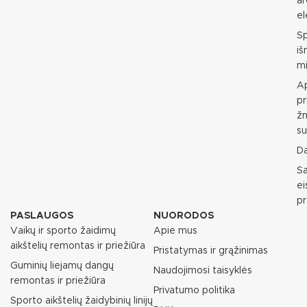
ar
e
S
i
mi
Ap
pr
ž
su
D
S
e
p
PASLAUGOS
NUORODOS
Vaikų ir sporto žaidimų
Apie mus
aikštelių remontas ir priežiūra
Pristatymas ir grąžinimas
Guminių liejamų dangų
Naudojimosi taisyklės
remontas ir priežiūra
Privatumo politika
Sporto aikštelių žaidybinių linijų