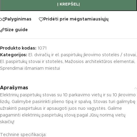
Į KREPŠELĮ
Palyginimas
Pridėti prie mėgstamiausiųjų
Size guide
Produkto kodas:
1071
Kategorijos:
El. dviračių ir el. paspirtukų įkrovimo stotelės / stovai
,
El. paspirtukų stovai ir stotelės
,
Mažosios architektūros elementai
,
Sprendimai išmaniam miestui
Aprašymas
Elektrinių paspirtukų stovas su 10 parkavimo vietų ir su 10 įkrovimo
lizdų. Galimybė pasirinkti plieno tipą ir spalvą. Stovas turi galimybę
užrakinti paspirtukus ir apsaugoti juos nuo vagystės. Galime
pagaminti elektrinių paspirtukų stovą pagal Jūsų norimą vietų
skaičių!
Techninė specifikacija: