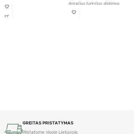
dviračius turinčius diskinius
dviračius
stabdžius. Atsparus oro
sąlygoms dviračių
GREITAS PRISTATYMAS
Pristatome visoje Lietuvoje.