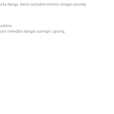
rta danga, skirta sumažinti kritimo smūgio poveikį.
Lauko baldai vaikų ž
Minkšti vaikų žaidimų
Edukacinės vaikų žaid
ruošimo.
niai žmonėms su judėjimo negalia
Kiti vaikų žaidimų aikš
is neleidžia dangai susmigti į gruntą.