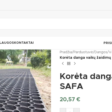
LAUGOS
KONTAKTAI
PRIS
Pradžia
/
Parduotuvė
/
Dangos
/
V
Korėta danga vaikų žaidimų
Korėta dang
SAFA
20,57
€