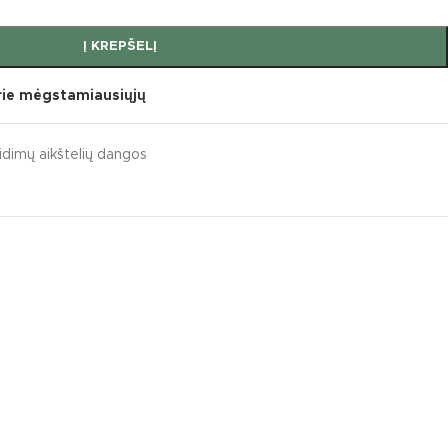
Į KREPŠELĮ
prie mėgstamiausiųjų
idimų aikštelių dangos
umentai
s sūpynės