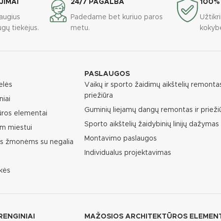
JIMAI
24/7 PAGALBA
100%
augius
Padedame bet kuriuo paros
Užtik
gų tiekėjus.
metu.
kokyb
PASLAUGOS
elės
Vaikų ir sporto žaidimų aikštelių remontas
priežiūra
niai
Guminių liejamų dangų remontas ir prieži
ūros elementai
Sporto aikštelių žaidybinių linijų dažymas
m miestui
Montavimo paslaugos
as žmonėms su negalia
Individualus projektavimas
kės
RENGINIAI
MAŽOSIOS ARCHITEKTŪROS ELEMEN