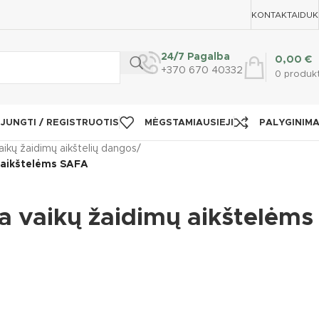
KONTAKTAI
DUK
24/7 Pagalba
0,00
€
+370 670 40332
0
produk
IJUNGTI / REGISTRUOTIS
MĖGSTAMIAUSIEJI
PALYGINIM
aikų žaidimų aikštelių dangos
/
 aikštelėms SAFA
a vaikų žaidimų aikštelėms