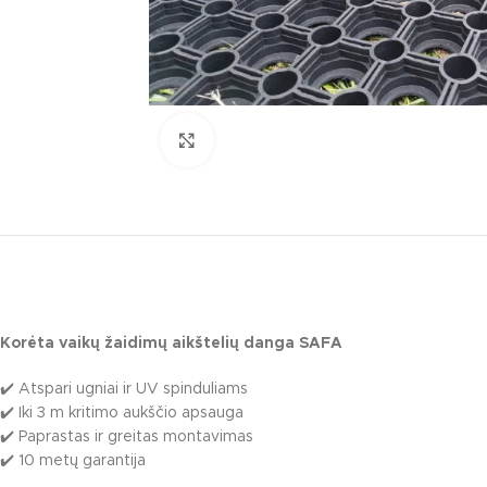
Click to enlarge
KATEGORIJO
Korėta vaikų žaidimų aikštelių danga SAFA
Multifunkciniai 
✔️ Atspari ugniai ir UV spinduliams
Nameliai / temin
✔️ Iki 3 m kritimo aukščio apsauga
Pavėsinės / lau
✔️ Paprastas ir greitas montavimas
✔️ 10 metų garantija
Interaktyvūs vai