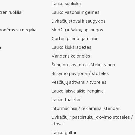
Lauko suoliukai
reniruokliai
Lauko vazonai ir gėlinės
Dviračių stovai ir saugyklos
žmonėms su negalia
Medžių ir šaknų apsaugos
Corten plieno gaminiai
a
Lauko šiukšliadėžės
Vandens kolonėlės
Šunų dresavimo aikštelių įranga
Rūkymo paviljonai / stotelės
Pėsčiųjų atitvarai / tvorelės
Lauko laisvalaikio įrenginiai
Lauko tualetai
Informaciniai / reklaminiai stendai
Dviračių ir paspirtukų įkrovimo stotelės /
stovai
Lauko gultai