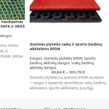
h naudojamas
 SAFA ir GRAS
ų dangos
Guminės plytelės vaikų ir sporto žaidimų
nimo tinklas
aikštelėms EPDM
s, iš
inklas, skirtas
Dangos
,
Guminės plytelės EPDM
,
Sporto
is
žaidimų aikštelių dangos
,
Vaikų žaidimų
aikštelių dangos
65,64
€
–
100,75
€
Guminės plytelės su spalvotu EPDM sluoksniu
– saugus ir ilgaamžis sprendimas vaikų žaidimų
aikštelėms, sporto aikštelėms, pėsčiųjų
takams, terasoms bei