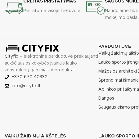
GREITAS PRISTATYMAS
SAUGŪS MOKĖ
Pristatome visoje Lietuvoje.
Naudojame tik s
mokėjimo paslau
PARDUOTUVĖ
Vaikų žaidimų aikšt
Cityfix
– elektroninė parduotuvė prekiaujanti
Lauko sporto įrengi
aukščiausios kokybės įvairiais lauko
konstrukcijų gaminiais ir produktais.
Mažosios architekt
+370 670 40332
Sprendimai išmania
info@cityfix.lt
Aplinkos pritaikym
Dangos
Saugaus eismo pre
VAIKŲ ŽAIDIMŲ AIKŠTELĖS
LAUKO SPORTO Į