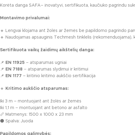
Korėta danga SAFA– inovatyvi, sertifikuota, kaučiuko pagrindu suku
Karuselės
Čiuožyklos
Montavimo privalumai:
Smėlio dėžės
🔹 Lengvai klojama ant žolės ar žemės be papildomo pagrindo pa
Žaidimų įrengi
🔹 Naudojamas apsauginis Techmesh tinklelis (rekomenduojama), kur
Spyruokliukai
Sertifikuota vaikų žaidimų aikštelių danga:
📌
EN 11925
– atsparumas ugniai
📌
EN 7188
– atsparumas slydimui ir kritimui
📌
EN 1177
– kritinio kritimo aukščio sertifikacija
🔹
Kritimo aukščio atsparumas:
Iki 3 m – montuojant ant žolės ar žemės
Iki 1,1 m – montuojant ant betono ar asfalto
📏 Matmenys: 1500 x 1000 x 23 mm
⚫ Spalva: Juoda
Papildomos galimybės: