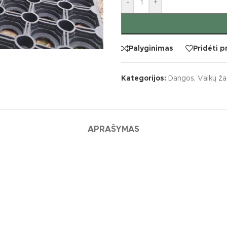
-
+
Palyginimas
Pridėti 
Kategorijos:
Dangos
,
Vaikų ža
APRAŠYMAS
S
KATEGORIJOS
vaikų žaidimų įrenginiai
Batutai
iai įrenginiai
Lauko muzikos instr
ko klasės
Laipynės / karstyklės
kų žaidimų aikštelių įrenginiai
Sūpynės / balansinė