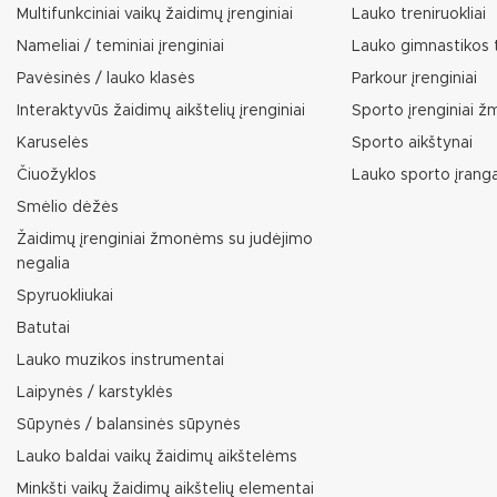
Multifunkciniai vaikų žaidimų įrenginiai
Lauko treniruokliai
Nameliai / teminiai įrenginiai
Lauko gimnastikos t
Pavėsinės / lauko klasės
Parkour įrenginiai
Interaktyvūs žaidimų aikštelių įrenginiai
Sporto įrenginiai 
Karuselės
Sporto aikštynai
Čiuožyklos
Lauko sporto įrang
Smėlio dėžės
Žaidimų įrenginiai žmonėms su judėjimo
negalia
Spyruokliukai
Batutai
Lauko muzikos instrumentai
Laipynės / karstyklės
Sūpynės / balansinės sūpynės
Lauko baldai vaikų žaidimų aikštelėms
Minkšti vaikų žaidimų aikštelių elementai