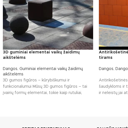
3D guminiai elementai vaikų žaidimų
Antirikošetin
aikštelėms
tirams
Dangos
,
Guminiai elementai vaikų žaidimų
Dangos
,
Dango
aikštelėms
3D gumos figūros – kūrybiškumui ir
Antirikošetinė
funkcionalumui Mūsų 3D gumos figūros – tai
šaudykloms ir 
įvairių formų elementai, tokie kaip rutuliai,
ir neleistų jai a
pusrutuliai,