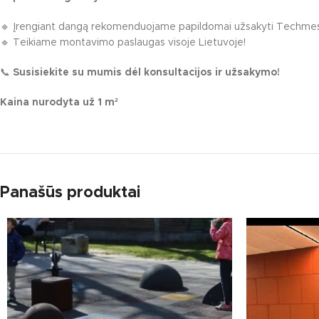
🔹 Įrengiant dangą rekomenduojame papildomai užsakyti Techmesh tin
🔹 Teikiame montavimo paslaugas visoje Lietuvoje!
📞
Susisiekite su mumis dėl konsultacijos ir užsakymo!
Kaina nurodyta už 1 m²
Panašūs produktai