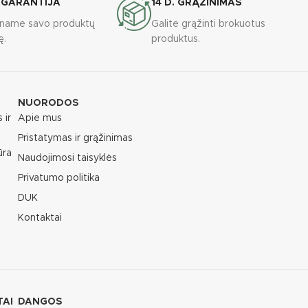
 GARANTIJA
14 D. GRĄŽINIMAS
riname savo produktų
Galite grąžinti brokuotus
ę.
produktus.
NUORODOS
 ir
Apie mus
Pristatymas ir grąžinimas
ūra
Naudojimosi taisyklės
Privatumo politika
DUK
Kontaktai
TAI
DANGOS