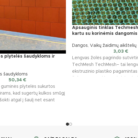
Apsauginis tinklas Techmes
kartu su korinėmis dangomis
Dangos
,
Vaikų žaidimų aikšteli
3,03
€
ės plytelės šaudykloms ir
Lengvas žolės pagrindo sutvirti
TechMesh TechMesh– tai lengva
ekstruzinio plastiko pagamintas t
s šaudykloms
žolės apsaugai ir sutvirtinimui. J
50,34
€
s guminės plytelės sukurtos
tirams, kad sugertų kulkos smūgį
tšokti atgal į šaulį net esant