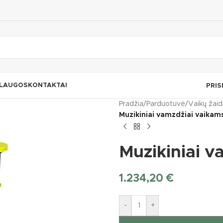
LAUGOS
KONTAKTAI
PRIS
Pradžia
/
Parduotuvė
/
Vaikų žaid
Muzikiniai vamzdžiai vaikam
Muzikiniai v
1.234,20
€
-
+