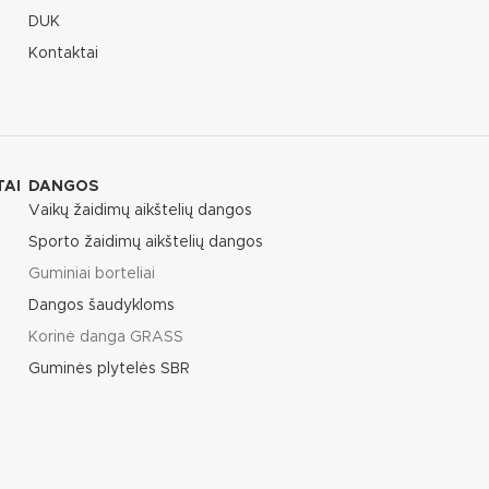
DUK
Kontaktai
TAI
DANGOS
Vaikų žaidimų aikštelių dangos
Sporto žaidimų aikštelių dangos
Guminiai borteliai
Dangos šaudykloms
Korinė danga GRASS
Guminės plytelės SBR