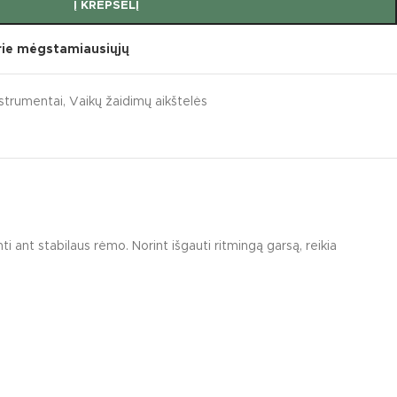
Į KREPŠELĮ
prie mėgstamiausiųjų
strumentai
,
Vaikų žaidimų aikštelės
 ant stabilaus rėmo. Norint išgauti ritmingą garsą, reikia
umentai
s sūpynės