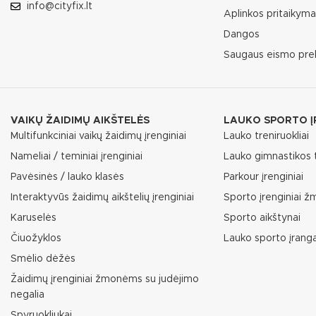
info@cityfix.lt
Aplinkos pritaikym
Dangos
Saugaus eismo pre
VAIKŲ ŽAIDIMŲ AIKŠTELĖS
LAUKO SPORTO Į
Multifunkciniai vaikų žaidimų įrenginiai
Lauko treniruokliai
Nameliai / teminiai įrenginiai
Lauko gimnastikos t
Pavėsinės / lauko klasės
Parkour įrenginiai
Interaktyvūs žaidimų aikštelių įrenginiai
Sporto įrenginiai 
Karuselės
Sporto aikštynai
Čiuožyklos
Lauko sporto įrang
Smėlio dėžės
Žaidimų įrenginiai žmonėms su judėjimo
negalia
Spyruokliukai