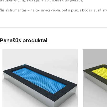
Matmenys (cm): 118 (ilgis) × 28 (plotis) × 86 (aukštis)
Karuselės
Šis instrumentas – ne tik smagi veikla, bet ir puikus būdas lavinti 
Čiuožyklos
Smėlio dėžės
Žaidimų įrengi
Spyruokliukai
Panašūs produktai