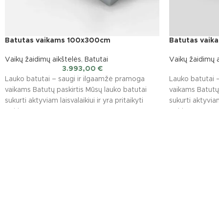
Batutas vaikams 100x300cm
Batutas vai
Vaikų žaidimų aikštelės
,
Batutai
Vaikų žaidimų a
3.993,00
€
Lauko batutai – saugi ir ilgaamžė pramoga
Lauko batutai 
vaikams Batutų paskirtis Mūsų lauko batutai
vaikams Batutų 
sukurti aktyviam laisvalaikiui ir yra pritaikyti
sukurti aktyviam 
įvairioms
įvairioms