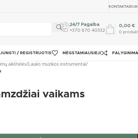
KONTAKTAI
DUK
24/7 Pagalba
0,00
€
+370 670 40332
0
produk
IJUNGTI / REGISTRUOTIS
MĖGSTAMIAUSIEJI
PALYGINIM
imų aikštelės
/
Lauko muzikos instrumentai
/
s
amzdžiai vaikams