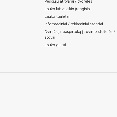
Pėsčiųjų atitvarai / tvorelės
Lauko laisvalaikio įrenginiai
Lauko tualetai
Informaciniai / reklaminiai stendai
Dviračių ir paspirtukų įkrovimo stotelės /
stovai
Lauko gultai