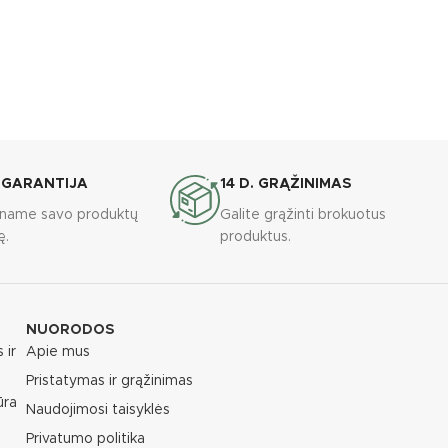
 GARANTIJA
14 D. GRĄŽINIMAS
riname savo produktų
Galite grąžinti brokuotus
ę.
produktus.
NUORODOS
 ir
Apie mus
Pristatymas ir grąžinimas
ūra
Naudojimosi taisyklės
Privatumo politika