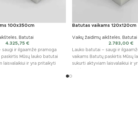
kams 100x350cm
Batutas vaikams 120x120cm
ikštelės
,
Batutai
Vaikų žaidimų aikštelės
,
Batutai
4.325,75
€
2.783,00
€
– saugi ir ilgaamžė pramoga
Lauko batutai – saugi ir ilgaa
paskirtis Mūsų lauko batutai
vaikams Batutų paskirtis Mūsų l
laisvalaikiui ir yra pritaikyti
sukurti aktyviam laisvalaikiui ir yr
įvairioms