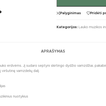
Palyginimas
Pridėti 
Kategorijos:
Lauko muzikos in
APRAŠYMAS
uko erdvėms. Jį sudaro septyni skirtingo dydžio vamzdžiai, pakabinti
S
KATEGORIJOS
 viršutinę vamzdelių dalį.
vaikų žaidimų įrenginiai
Batutai
iai įrenginiai
Lauko muzikos instr
ijas
ko klasės
Laipynės / karstyklės
uzikinius nuotykius
kų žaidimų aikštelių įrenginiai
Sūpynės / balansinė