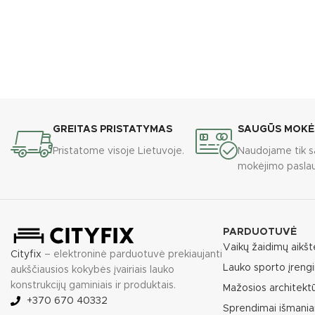
GREITAS PRISTATYMAS
SAUGŪS MOKĖ
Pristatome visoje Lietuvoje.
Naudojame tik s
mokėjimo paslau
PARDUOTUVĖ
Vaikų žaidimų aikšt
Cityfix
– elektroninė parduotuvė prekiaujanti
Lauko sporto įrengi
aukščiausios kokybės įvairiais lauko
konstrukcijų gaminiais ir produktais.
Mažosios architekt
+370 670 40332
Sprendimai išmania