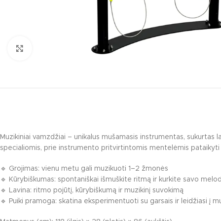
Click to enlarge
Muzikiniai vamzdžiai – unikalus mušamasis instrumentas, sukurtas la
KATEGORIJO
specialiomis, prie instrumento pritvirtintomis mentelėmis pataikyti į
Multifunkciniai 
🔹 Grojimas: vienu metu gali muzikuoti 1–2 žmonės
Nameliai / temin
🔹 Kūrybiškumas: spontaniškai išmuškite ritmą ir kurkite savo melod
🔹 Lavina: ritmo pojūtį, kūrybiškumą ir muzikinį suvokimą
Pavėsinės / lau
🔹 Puiki pramoga: skatina eksperimentuoti su garsais ir leidžiasi į m
Interaktyvūs vai