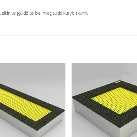
Lauko baldai vaikų ž
muzikinius įgūdžius bei mėgautis kūrybiškumu!
Minkšti vaikų žaidimų
Edukacinės vaikų žaid
niai žmonėms su judėjimo negalia
Kiti vaikų žaidimų aikš