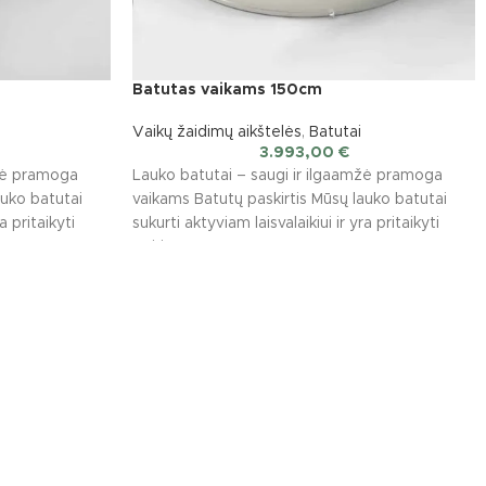
Batutas vaikams 150cm
Vaikų žaidimų aikštelės
,
Batutai
3.993,00
€
mžė pramoga
Lauko batutai – saugi ir ilgaamžė pramoga
auko batutai
vaikams Batutų paskirtis Mūsų lauko batutai
a pritaikyti
sukurti aktyviam laisvalaikiui ir yra pritaikyti
įvairioms