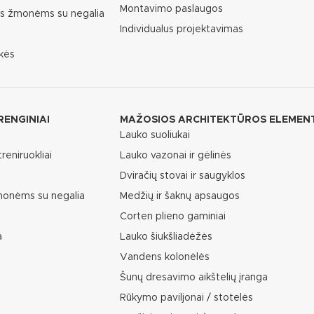
Montavimo paslaugos
as žmonėms su negalia
Individualus projektavimas
kės
RENGINIAI
MAŽOSIOS ARCHITEKTŪROS ELEMEN
Lauko suoliukai
reniruokliai
Lauko vazonai ir gėlinės
Dviračių stovai ir saugyklos
žmonėms su negalia
Medžių ir šaknų apsaugos
Corten plieno gaminiai
a
Lauko šiukšliadėžės
Vandens kolonėlės
Šunų dresavimo aikštelių įranga
Rūkymo paviljonai / stotelės