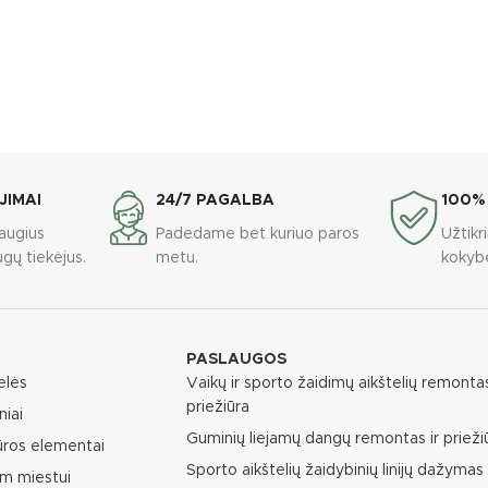
JIMAI
24/7 PAGALBA
100%
augius
Padedame bet kuriuo paros
Užtik
gų tiekėjus.
metu.
kokyb
PASLAUGOS
elės
Vaikų ir sporto žaidimų aikštelių remontas
priežiūra
niai
Guminių liejamų dangų remontas ir prieži
ūros elementai
Sporto aikštelių žaidybinių linijų dažymas
m miestui