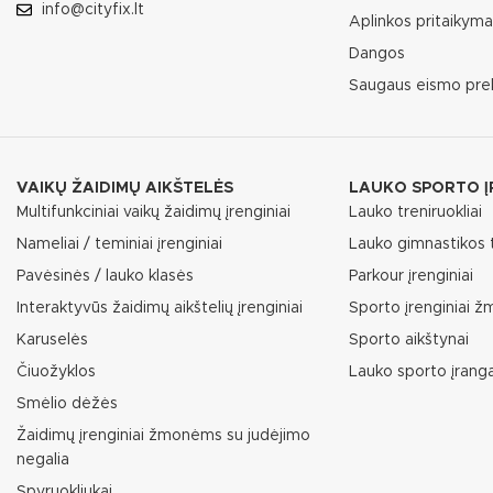
info@cityfix.lt
Aplinkos pritaikym
Dangos
Saugaus eismo pre
VAIKŲ ŽAIDIMŲ AIKŠTELĖS
LAUKO SPORTO Į
Multifunkciniai vaikų žaidimų įrenginiai
Lauko treniruokliai
Nameliai / teminiai įrenginiai
Lauko gimnastikos t
Pavėsinės / lauko klasės
Parkour įrenginiai
Interaktyvūs žaidimų aikštelių įrenginiai
Sporto įrenginiai 
Karuselės
Sporto aikštynai
Čiuožyklos
Lauko sporto įrang
Smėlio dėžės
Žaidimų įrenginiai žmonėms su judėjimo
negalia
Spyruokliukai