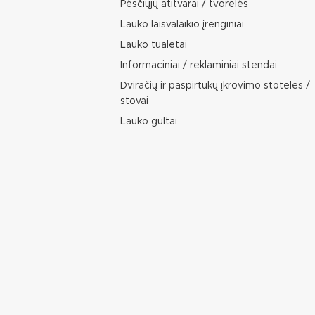
Pėsčiųjų atitvarai / tvorelės
Lauko laisvalaikio įrenginiai
Lauko tualetai
Informaciniai / reklaminiai stendai
Dviračių ir paspirtukų įkrovimo stotelės /
stovai
Lauko gultai