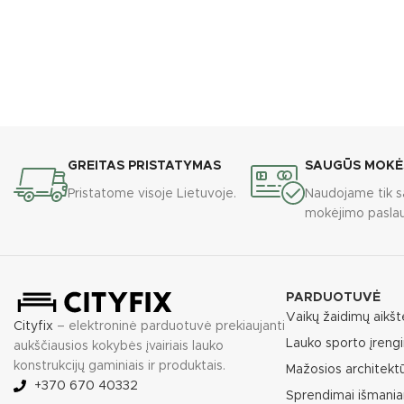
storis:
GREITAS PRISTATYMAS
SAUGŪS MOKĖ
Pristatome visoje Lietuvoje.
Naudojame tik s
mokėjimo paslau
PARDUOTUVĖ
Vaikų žaidimų aikšt
Cityfix
– elektroninė parduotuvė prekiaujanti
Lauko sporto įrengi
aukščiausios kokybės įvairiais lauko
konstrukcijų gaminiais ir produktais.
Mažosios architekt
+370 670 40332
Sprendimai išmania