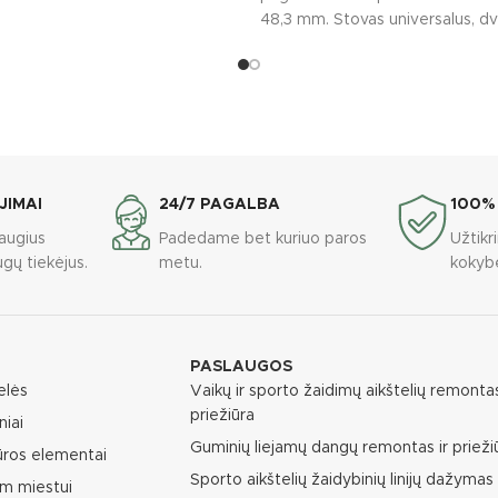
48,3 mm. Stovas universalus, dvi
rakinti per
JIMAI
24/7 PAGALBA
100%
augius
Padedame bet kuriuo paros
Užtik
gų tiekėjus.
metu.
kokyb
PASLAUGOS
elės
Vaikų ir sporto žaidimų aikštelių remontas
priežiūra
niai
Guminių liejamų dangų remontas ir prieži
ūros elementai
Sporto aikštelių žaidybinių linijų dažymas
m miestui