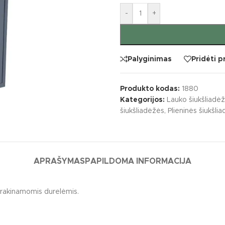
-
+
Palyginimas
Pridėti 
Produkto kodas:
1880
Kategorijos:
Lauko šiukšliadė
šiukšliadėžės
,
Plieninės šiukšli
S
KATEGORIJOS
APRAŠYMAS
PAPILDOMA INFORMACIJA
vaikų žaidimų įrenginiai
Batutai
iai įrenginiai
Lauko muzikos instr
u rakinamomis durelėmis.
ko klasės
Laipynės / karstyklės
kų žaidimų aikštelių įrenginiai
Sūpynės / balansinė