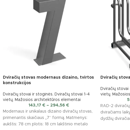
Dviračių stovas modernaus dizaino, tvirtos
Dviračių stov
konstrukcijos
Dviračių stovai 
Dviračių stovai ir stoginės
,
Dviračių stovai 1-4
vietų
,
Mažosios
vietų
,
Mažosios architektūros elementai
5
143,17
€
–
294,56
€
RAD-2 dviračių
Modernaus ir unikalaus dizaino dviračių stovas,
dviračiams laikyt
primenantis skaičiaus „7“ formą. Matmenys:
dydžių dviračiam
aukštis: 78 cm plotis: 18 cm lakštinio metalo