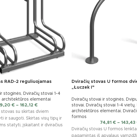
as RAD-2 reguliuojamas
Dviračių stovas U formos dvie
„Łuczek I”
ir stoginės
,
Dviračių stovai 1-4
 architektūros elementai
Dviračių stovai ir stoginės
,
Dvipu
9,20
€
–
162,12
€
stovai
,
Dviračių stovai 1-4 vietų
,
architektūros elementai
,
Dvirači
 stovas su skirtas dviem
formos
i ir saugoti. Skirtas visų tipų ir
74,81
€
–
143,43
s statyti, įskaitant ir dviračius
Dviračių stovas U formos lenkta
pagamintas iš apvalaus vamzdži