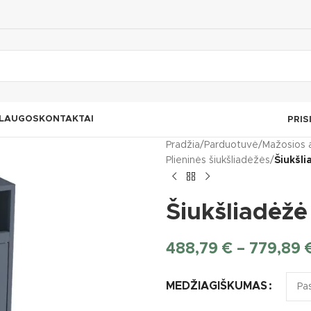
LAUGOS
KONTAKTAI
PRIS
Pradžia
/
Parduotuvė
/
Mažosios 
Plieninės šiukšliadėžės
/
Šiukšli
Šiukšliadėžė 
488,79
€
–
779,89
MEDŽIAGIŠKUMAS