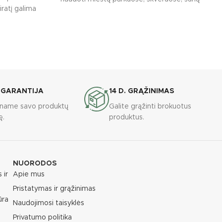
ratį galima
dresavimo aikštelėse, judriose
 GARANTIJA
14 D. GRĄŽINIMAS
riname savo produktų
Galite grąžinti brokuotus
ę.
produktus.
NUORODOS
 ir
Apie mus
Pristatymas ir grąžinimas
ūra
Naudojimosi taisyklės
Privatumo politika