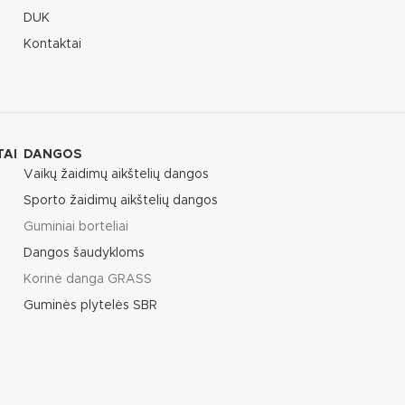
DUK
Kontaktai
TAI
DANGOS
Vaikų žaidimų aikštelių dangos
Sporto žaidimų aikštelių dangos
Guminiai borteliai
Dangos šaudykloms
Korinė danga GRASS
Guminės plytelės SBR