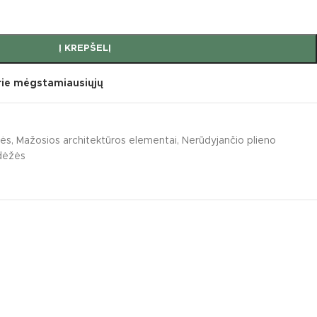
Į KREPŠELĮ
prie mėgstamiausiųjų
žės
,
Mažosios architektūros elementai
,
Nerūdyjančio plieno
adėžės
umentai
s sūpynės