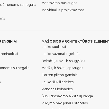
Montavimo paslaugos
as žmonėms su negalia
Individualus projektavimas
kės
RENGINIAI
MAŽOSIOS ARCHITEKTŪROS ELEMEN
Lauko suoliukai
reniruokliai
Lauko vazonai ir gėlinės
Dviračių stovai ir saugyklos
žmonėms su negalia
Medžių ir šaknų apsaugos
Corten plieno gaminiai
a
Lauko šiukšliadėžės
Vandens kolonėlės
Šunų dresavimo aikštelių įranga
Rūkymo paviljonai / stotelės