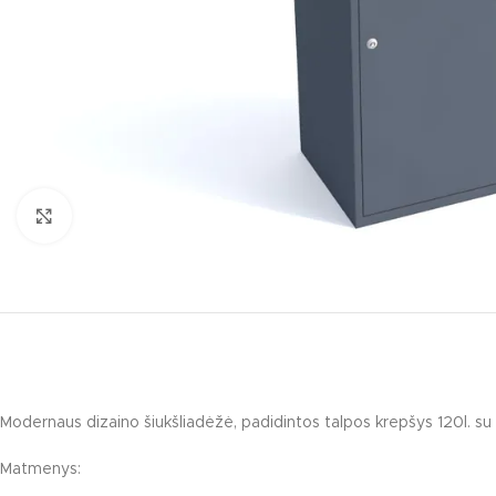
Click to enlarge
KATEGORIJO
Multifunkciniai 
Nameliai / temin
Modernaus dizaino šiukšliadėžė, padidintos talpos krepšys 120l. s
Pavėsinės / lau
Matmenys:
Interaktyvūs vai