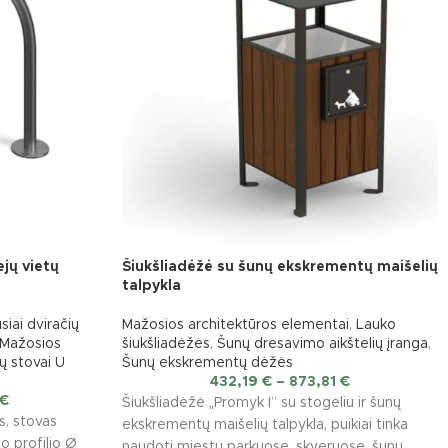
jų vietų
Šiukšliadėžė su šunų ekskrementų maišelių
talpykla
siai dviračių
Mažosios architektūros elementai
,
Lauko
Mažosios
šiukšliadėžės
,
Šunų dresavimo aikštelių įranga
,
ų stovai U
Šunų ekskrementų dėžės
432,19
€
–
873,81
€
€
Šiukšliadėžė „Promyk I” su stogeliu ir šunų
s, stovas
ekskrementų maišelių talpykla, puikiai tinka
o profilio Ø
naudoti miestų parkuose, skveruose, šunų