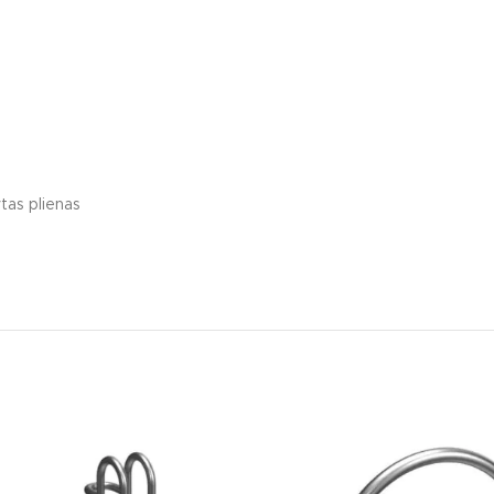
Lauko baldai vaikų ž
Minkšti vaikų žaidimų
Edukacinės vaikų žaid
niai žmonėms su judėjimo negalia
Kiti vaikų žaidimų aikš
ytas plienas