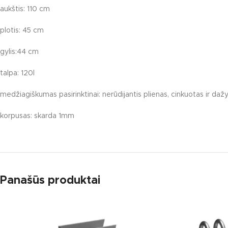
aukštis: 110 cm
Karuselės
Čiuožyklos
plotis: 45 cm
Smėlio dėžės
gylis:44 cm
Žaidimų įrengi
talpa: 120l
Spyruokliukai
medžiagiškumas pasirinktinai: nerūdijantis plienas, cinkuotas ir daž
korpusas: skarda 1mm
Panašūs produktai