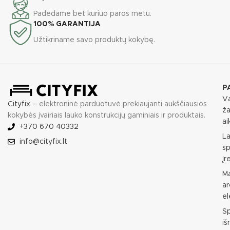
Padedame bet kuriuo paros metu.
100% GARANTIJA
Užtikriname savo produktų kokybę.
P
Va
Cityfix
– elektroninė parduotuvė prekiaujanti aukščiausios
ža
kokybės įvairiais lauko konstrukcijų gaminiais ir produktais.
ai
+370 670 40332
L
info@cityfix.lt
sp
įr
M
ar
e
S
i