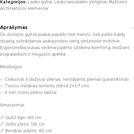
Kategorijos:
Lauko gultai
,
Lauko laisvalaikio įrenginiai
,
Mažosios
architektūros elementai
Aprašymas
Šis dvivietis gultas puikiai papildo tiek miesto, tiek parko baldų
dizainą, suteikdamas jaukią poilsio vietą viešosiose erdvėse.
Ergonomiška pusiau sėdima padėtis užtikrina komfortą, leidžiant
atsipalaiduoti ir mėgautis aplinka.
Medžiagos:
✅ Cinkuotas ir dažytas plienas, nerūdijantis plienas (pasirinktinai)
✅ Tvirtos medinės lentelės (66×4,2×3,7 cm)
✅ 6 mm storio plieno lakštai
Išmatavimai:
📏 Gulto ilgis: 165 cm
📏 Gulto plotis: 136 cm
📏 Bendras aukštis: 80 cm