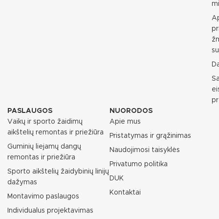
mi
Ap
pr
ž
su
D
S
e
p
PASLAUGOS
NUORODOS
Vaikų ir sporto žaidimų
Apie mus
aikštelių remontas ir priežiūra
Pristatymas ir grąžinimas
Guminių liejamų dangų
Naudojimosi taisyklės
remontas ir priežiūra
Privatumo politika
Sporto aikštelių žaidybinių linijų
DUK
dažymas
Kontaktai
Montavimo paslaugos
Individualus projektavimas