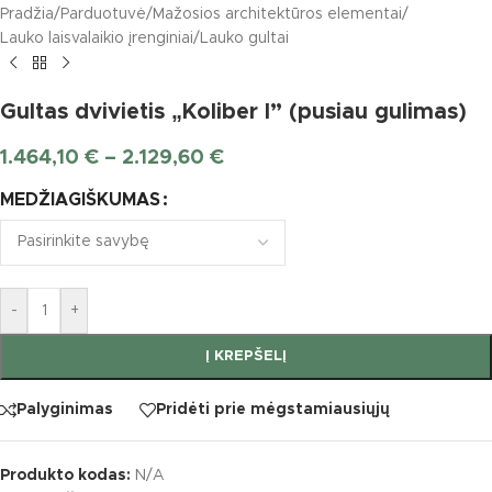
Pradžia
/
Parduotuvė
/
Mažosios architektūros elementai
/
Lauko laisvalaikio įrenginiai
/
Lauko gultai
Gultas dvivietis „Koliber I” (pusiau gulimas)
1.464,10
€
–
2.129,60
€
MEDŽIAGIŠKUMAS
-
+
Į KREPŠELĮ
Palyginimas
Pridėti prie mėgstamiausiųjų
Produkto kodas:
N/A