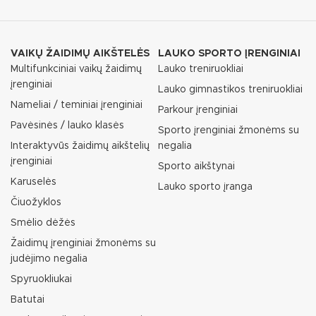
VAIKŲ ŽAIDIMŲ AIKŠTELĖS
LAUKO SPORTO ĮRENGINIAI
Multifunkciniai vaikų žaidimų
Lauko treniruokliai
įrenginiai
Lauko gimnastikos treniruokliai
Nameliai / teminiai įrenginiai
Parkour įrenginiai
Pavėsinės / lauko klasės
Sporto įrenginiai žmonėms su
Interaktyvūs žaidimų aikštelių
negalia
įrenginiai
Sporto aikštynai
Karuselės
Lauko sporto įranga
Čiuožyklos
Smėlio dėžės
Žaidimų įrenginiai žmonėms su
judėjimo negalia
Spyruokliukai
Batutai