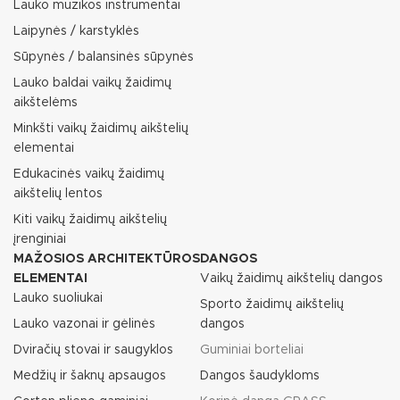
Lauko muzikos instrumentai
Laipynės / karstyklės
Sūpynės / balansinės sūpynės
Lauko baldai vaikų žaidimų
aikštelėms
Minkšti vaikų žaidimų aikštelių
elementai
Edukacinės vaikų žaidimų
aikštelių lentos
Kiti vaikų žaidimų aikštelių
įrenginiai
MAŽOSIOS ARCHITEKTŪROS
DANGOS
ELEMENTAI
Vaikų žaidimų aikštelių dangos
Lauko suoliukai
Sporto žaidimų aikštelių
Lauko vazonai ir gėlinės
dangos
Dviračių stovai ir saugyklos
Guminiai borteliai
Medžių ir šaknų apsaugos
Dangos šaudykloms