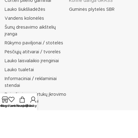
Corten plieno gaminiai
Korinė danga GRASS
Lauko šiukšliadėžės
Guminės plytelės SBR
Vandens kolonėlės
Šunų dresavimo aikštelių
įranga
Rūkymo paviljonai / stotelės
Pėsčiųjų atitvarai / tvorelės
Lauko laisvalaikio įrenginiai
Lauko tualetai
Informaciniai / reklaminiai
stendai
Dviračių ir paspirtukų įkrovimo
stotelės / stovai
rduotuvė
Mėgstamiausieji
Krepšelis
Paskyra
Lauko gultai