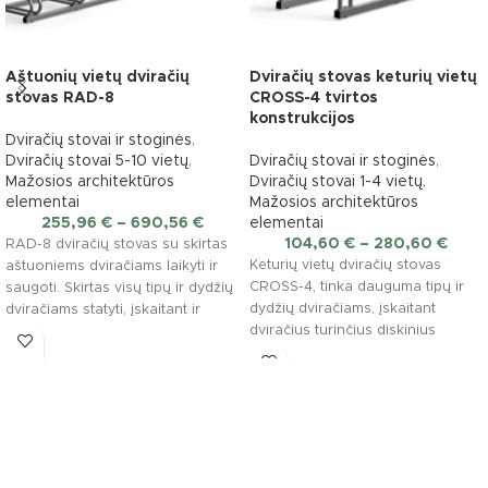
Aštuonių vietų dviračių
Dviračių stovas keturių vietų
stovas RAD-8
CROSS-4 tvirtos
konstrukcijos
Dviračių stovai ir stoginės
,
Dviračių stovai 5-10 vietų
,
Dviračių stovai ir stoginės
,
Mažosios architektūros
Dviračių stovai 1-4 vietų
,
elementai
Mažosios architektūros
255,96
€
–
690,56
€
elementai
104,60
€
–
280,60
€
RAD-8 dviračių stovas su skirtas
Keturių vietų dviračių stovas
aštuoniems dviračiams laikyti ir
CROSS-4, tinka dauguma tipų ir
saugoti. Skirtas visų tipų ir dydžių
dydžių dviračiams, įskaitant
dviračiams statyti, įskaitant ir
dviračius turinčius diskinius
dviračius
stabdžius. Atsparus oro
sąlygoms dviračių