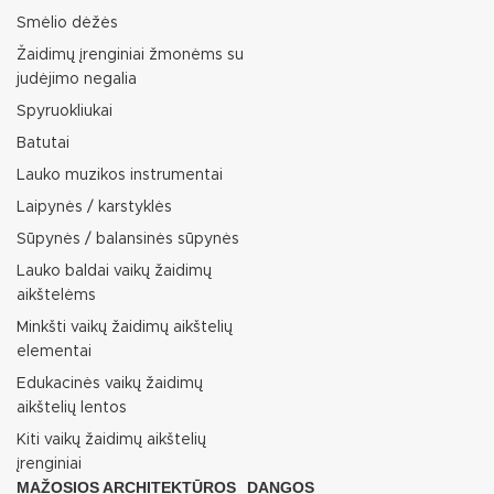
Smėlio dėžės
Žaidimų įrenginiai žmonėms su
judėjimo negalia
Spyruokliukai
Batutai
Lauko muzikos instrumentai
Laipynės / karstyklės
Sūpynės / balansinės sūpynės
Lauko baldai vaikų žaidimų
aikštelėms
Minkšti vaikų žaidimų aikštelių
elementai
Edukacinės vaikų žaidimų
aikštelių lentos
Kiti vaikų žaidimų aikštelių
įrenginiai
MAŽOSIOS ARCHITEKTŪROS
DANGOS