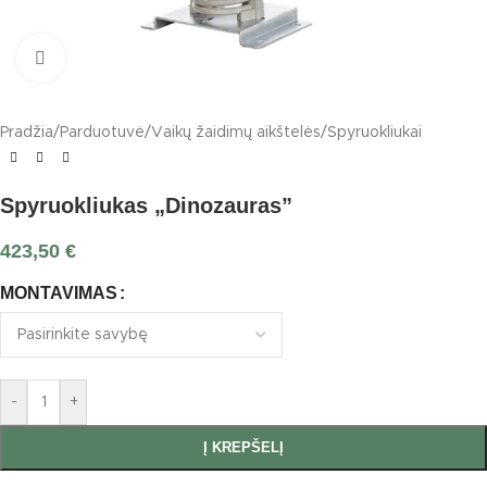
Click to enlarge
Pradžia
/
Parduotuvė
/
Vaikų žaidimų aikštelės
/
Spyruokliukai
Spyruokliukas „Dinozauras”
423,50
€
MONTAVIMAS
-
+
Į KREPŠELĮ