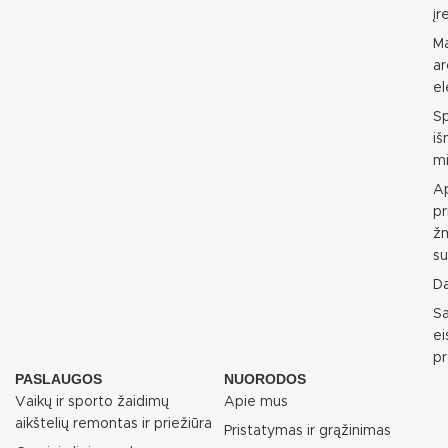
įr
M
ar
e
S
i
mi
Ap
pr
ž
su
D
S
e
p
PASLAUGOS
NUORODOS
Vaikų ir sporto žaidimų
Apie mus
aikštelių remontas ir priežiūra
Pristatymas ir grąžinimas