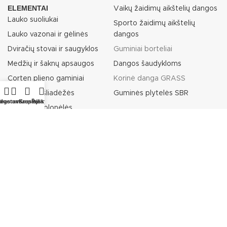
ELEMENTAI
Vaikų žaidimų aikštelių dangos
Lauko suoliukai
Sporto žaidimų aikštelių
Lauko vazonai ir gėlinės
dangos
Dviračių stovai ir saugyklos
Guminiai borteliai
Medžių ir šaknų apsaugos
Dangos šaudykloms
Corten plieno gaminiai
Korinė danga GRASS
Lauko šiukšliadėžės
Guminės plytelės SBR
rduotuvė
ėgstamiausieji
Krepšelis
Paskyra
Vandens kolonėlės
Šunų dresavimo aikštelių
įranga
Rūkymo paviljonai / stotelės
Pėsčiųjų atitvarai / tvorelės
Lauko laisvalaikio įrenginiai
Lauko tualetai
Informaciniai / reklaminiai
stendai