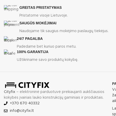
GREITAS PRISTATYMAS
Pristatome visoje Lietuvoje.
SAUGŪS MOKĖJIMAI
Naudojame tik saugius mokėjimo paslaugų tiekėjus.
24/7 PAGALBA
Padedame bet kuriuo paros metu.
100% GARANTIJA
Užtikriname savo produktų kokybę.
P
Va
Cityfix
– elektroninė parduotuvė prekiaujanti aukščiausios
ža
kokybės įvairiais lauko konstrukcijų gaminiais ir produktais.
ai
+370 670 40332
L
info@cityfix.lt
sp