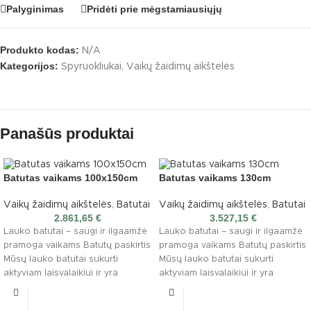
Palyginimas
Pridėti prie mėgstamiausiųjų
Produkto kodas:
N/A
Kategorijos:
Spyruokliukai
,
Vaikų žaidimų aikštelės
Panašūs produktai
Batutas vaikams 100x150cm
Batutas vaikams 130cm
Vaikų žaidimų aikštelės
,
Batutai
Vaikų žaidimų aikštelės
,
Batutai
2.861,65
€
3.527,15
€
Lauko batutai – saugi ir ilgaamžė
Lauko batutai – saugi ir ilgaamžė
pramoga vaikams Batutų paskirtis
pramoga vaikams Batutų paskirtis
Mūsų lauko batutai sukurti
Mūsų lauko batutai sukurti
aktyviam laisvalaikiui ir yra
aktyviam laisvalaikiui ir yra
pritaikyti įvairioms
pritaikyti įvairioms