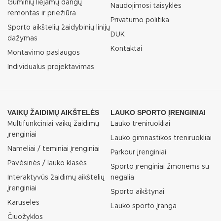
Guminių liejamų dangų
Naudojimosi taisyklės
remontas ir priežiūra
Privatumo politika
Sporto aikštelių žaidybinių linijų
DUK
dažymas
Kontaktai
Montavimo paslaugos
Individualus projektavimas
VAIKŲ ŽAIDIMŲ AIKŠTELĖS
LAUKO SPORTO ĮRENGINIAI
Multifunkciniai vaikų žaidimų
Lauko treniruokliai
įrenginiai
Lauko gimnastikos treniruokliai
Nameliai / teminiai įrenginiai
Parkour įrenginiai
Pavėsinės / lauko klasės
Sporto įrenginiai žmonėms su
Interaktyvūs žaidimų aikštelių
negalia
įrenginiai
Sporto aikštynai
Karuselės
Lauko sporto įranga
Čiuožyklos